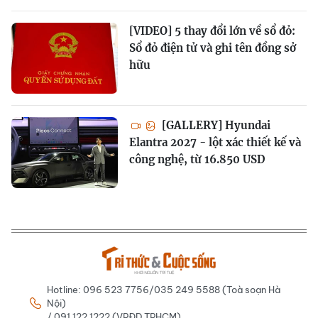
[VIDEO] 5 thay đổi lớn về sổ đỏ:
Sổ đỏ điện tử và ghi tên đồng sở
hữu
[GALLERY] Hyundai
Elantra 2027 - lột xác thiết kế và
công nghệ, từ 16.850 USD
Hotline: 096 523 7756/035 249 5588 (Toà soạn Hà
Nội)
/ 091 122 1222 (VPĐD TPHCM)