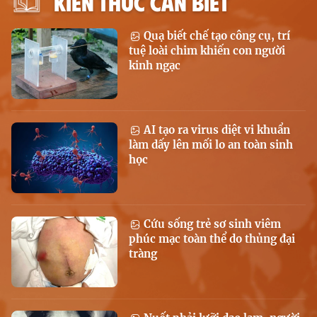
KIẾN THỨC CẦN BIẾT
Quạ biết chế tạo công cụ, trí
tuệ loài chim khiến con người
kinh ngạc
AI tạo ra virus diệt vi khuẩn
làm dấy lên mối lo an toàn sinh
học
Cứu sống trẻ sơ sinh viêm
phúc mạc toàn thể do thủng đại
tràng