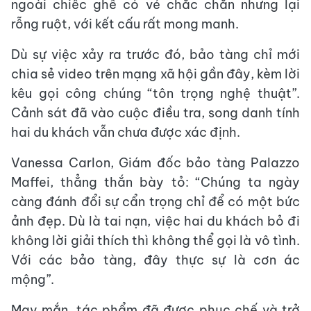
ngoài chiếc ghế có vẻ chắc chắn nhưng lại
rỗng ruột, với kết cấu rất mong manh.
Dù sự việc xảy ra trước đó, bảo tàng chỉ mới
chia sẻ video trên mạng xã hội gần đây, kèm lời
kêu gọi công chúng “tôn trọng nghệ thuật”.
Cảnh sát đã vào cuộc điều tra, song danh tính
hai du khách vẫn chưa được xác định.
Vanessa Carlon, Giám đốc bảo tàng Palazzo
Maffei, thẳng thắn bày tỏ: “Chúng ta ngày
càng đánh đổi sự cẩn trọng chỉ để có một bức
ảnh đẹp. Dù là tai nạn, việc hai du khách bỏ đi
không lời giải thích thì không thể gọi là vô tình.
Với các bảo tàng, đây thực sự là cơn ác
mộng”.
May mắn, tác phẩm đã được phục chế và trở