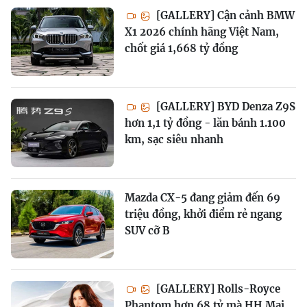
[GALLERY] Cận cảnh BMW
X1 2026 chính hãng Việt Nam,
chốt giá 1,668 tỷ đồng
[GALLERY] BYD Denza Z9S
hơn 1,1 tỷ đồng - lăn bánh 1.100
km, sạc siêu nhanh
Mazda CX-5 đang giảm đến 69
triệu đồng, khởi điểm rẻ ngang
SUV cỡ B
[GALLERY] Rolls-Royce
Phantom hơn 68 tỷ mà HH Mai