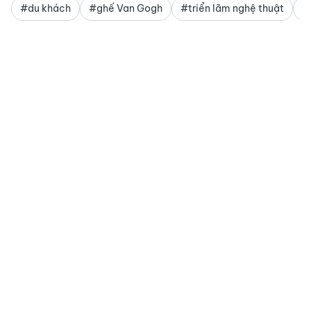
#du khách
#ghế Van Gogh
#triển lãm nghệ thuật
#