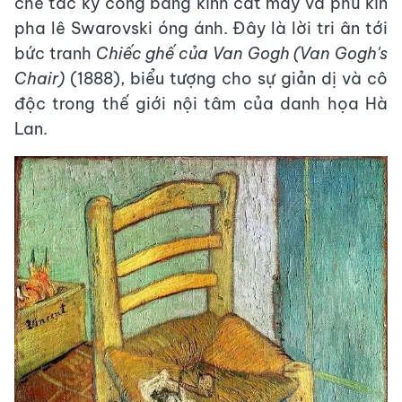
chế tác kỳ công bằng kính cắt máy và phủ kín
pha lê Swarovski óng ánh. Đây là lời tri ân tới
bức tranh
Chiếc ghế của Van Gogh (Van Gogh's
Chair)
(1888), biểu tượng cho sự giản dị và cô
độc trong thế giới nội tâm của danh họa Hà
Lan.