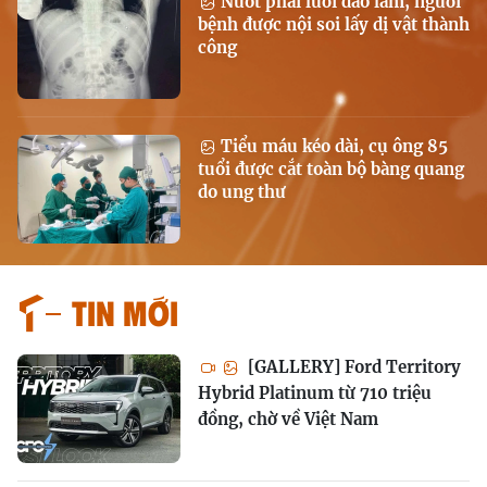
Nuốt phải lưỡi dao lam, người
bệnh được nội soi lấy dị vật thành
công
Tiểu máu kéo dài, cụ ông 85
tuổi được cắt toàn bộ bàng quang
do ung thư
Tin mới
[GALLERY] Ford Territory
Hybrid Platinum từ 710 triệu
đồng, chờ về Việt Nam