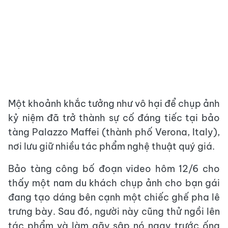
Một khoảnh khắc tưởng như vô hại để chụp ảnh
kỷ niệm đã trở thành sự cố đáng tiếc tại bảo
tàng Palazzo Maffei (thành phố Verona, Italy),
nơi lưu giữ nhiều tác phẩm nghệ thuật quý giá.
Bảo tàng công bố đoạn video hôm 12/6 cho
thấy một nam du khách chụp ảnh cho bạn gái
đang tạo dáng bên cạnh một chiếc ghế pha lê
trưng bày. Sau đó, người này cũng thử ngồi lên
tác phẩm và làm gãy sập nó ngay trước ống