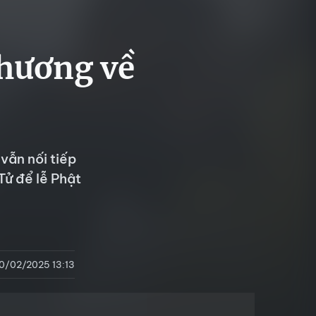
 hương về
vẫn nối tiếp
ử để lễ Phật
10/02/2025 13:13