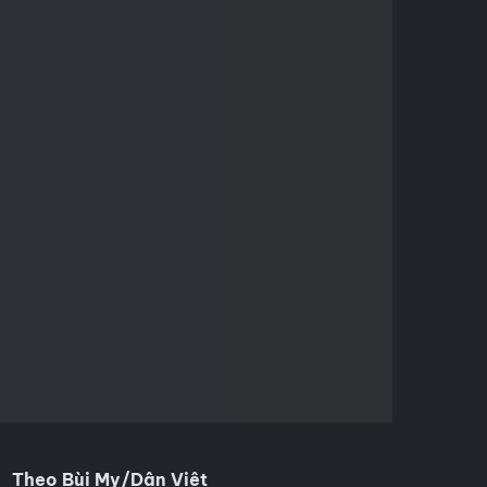
Theo Bùi My/Dân Việt