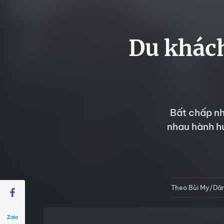
Du khách
Bất chấp nh
nhau hành h
Theo Bùi My/Dân