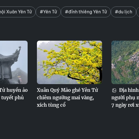
ội Xuân Yên Tử
#Yên Tử
#đỉnh thiêng Yên Tử
#du lịch
Tử huyền ảo
Xuân Quý Mão ghé Yên Tử
Địa hình
 tuyết phủ
chiêm ngưỡng mai vàng,
người phụ n
xích tùng cổ
7 ngày rơi 