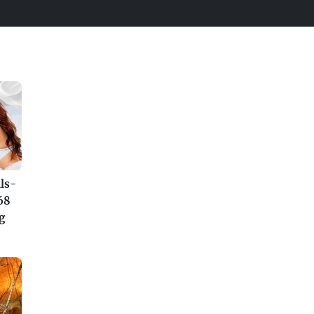
ls-
68
g