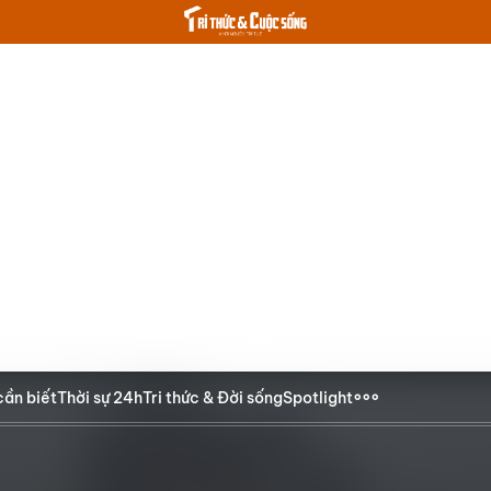
cần biết
Thời sự 24h
Tri thức & Đời sống
Spotlight