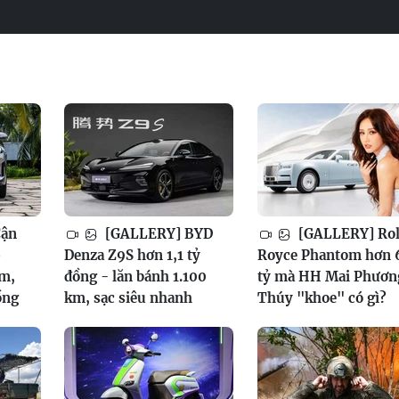
Cận
[GALLERY] BYD
[GALLERY] Rol
6
Denza Z9S hơn 1,1 tỷ
Royce Phantom hơn 
am,
đồng - lăn bánh 1.100
tỷ mà HH Mai Phươn
ồng
km, sạc siêu nhanh
Thúy "khoe" có gì?