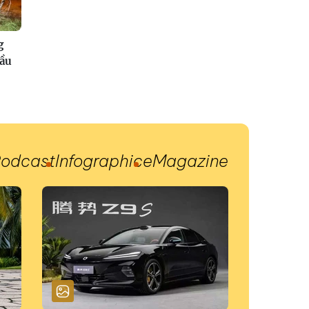
g
đầu
odcast
Infographic
eMagazine