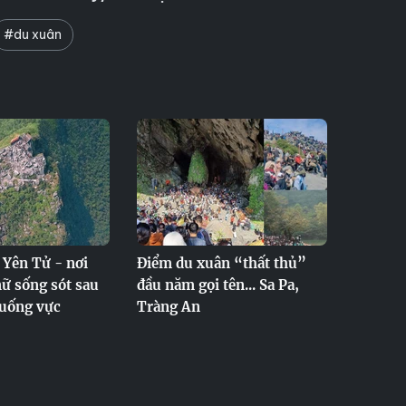
#du xuân
 Yên Tử - nơi
Điểm du xuân “thất thủ”
ữ sống sót sau
đầu năm gọi tên... Sa Pa,
xuống vực
Tràng An