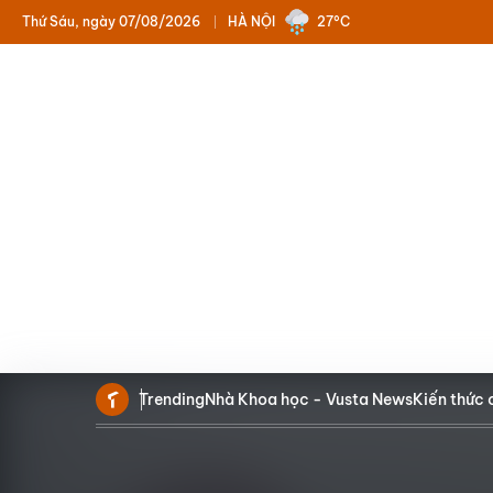
Thứ Sáu, ngày 07/08/2026
HÀ NỘI
27°C
Trending
Nhà Khoa học - Vusta News
Kiến thức 