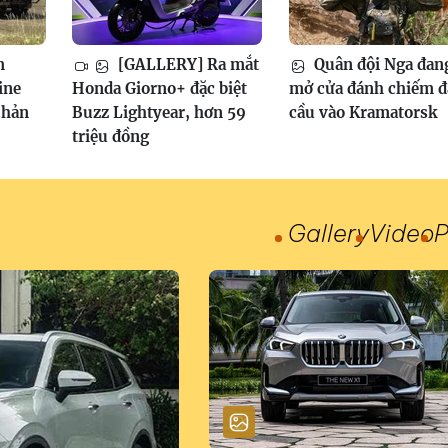
m
[GALLERY] Ra mắt
Quân đội Nga đan
ine
Honda Giorno+ đặc biệt
mở cửa đánh chiếm 
phản
Buzz Lightyear, hơn 59
cầu vào Kramatorsk
triệu đồng
Gallery
Video
P