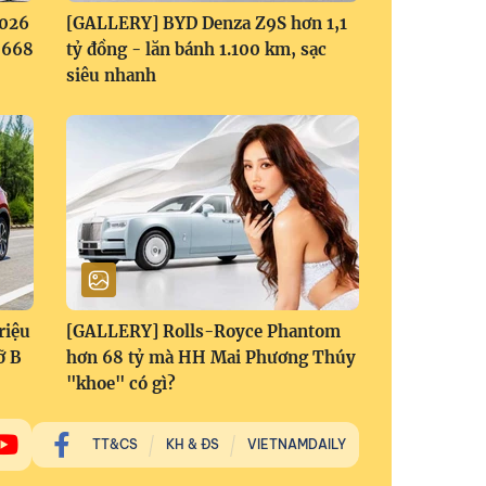
2026
[GALLERY] BYD Denza Z9S hơn 1,1
1,668
tỷ đồng - lăn bánh 1.100 km, sạc
siêu nhanh
riệu
[GALLERY] Rolls-Royce Phantom
ỡ B
hơn 68 tỷ mà HH Mai Phương Thúy
"khoe" có gì?
TT&CS
KH & ĐS
VIETNAMDAILY