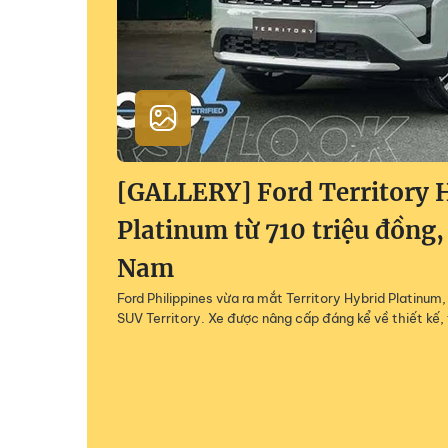
[GALLERY] Ford Territory 
Platinum từ 710 triệu đồng,
Nam
Ford Philippines vừa ra mắt Territory Hybrid Platinu
SUV Territory. Xe được nâng cấp đáng kể về thiết kế, 