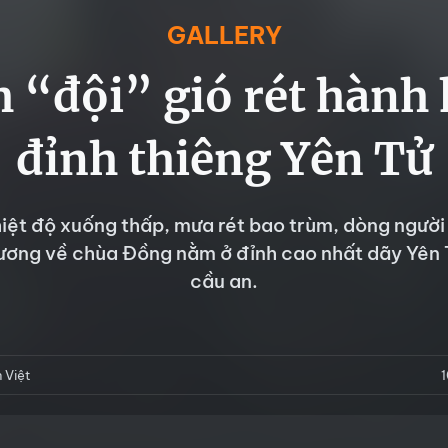
GALLERY
 “đội” gió rét hành
đỉnh thiêng Yên Tử
iệt độ xuống thấp, mưa rét bao trùm, dòng người 
ương về chùa Đồng nằm ở đỉnh cao nhất dãy Yên T
cầu an.
 Việt