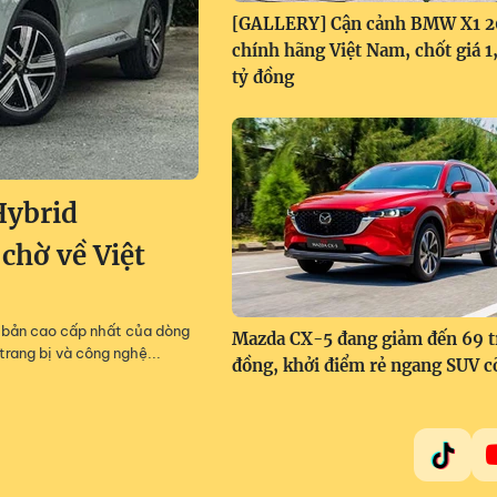
[GALLERY] Cận cảnh BMW X1 
chính hãng Việt Nam, chốt giá 
tỷ đồng
Hybrid
 chờ về Việt
m, bản cao cấp nhất của dòng
Mazda CX-5 đang giảm đến 69 t
trang bị và công nghệ...
đồng, khởi điểm rẻ ngang SUV c