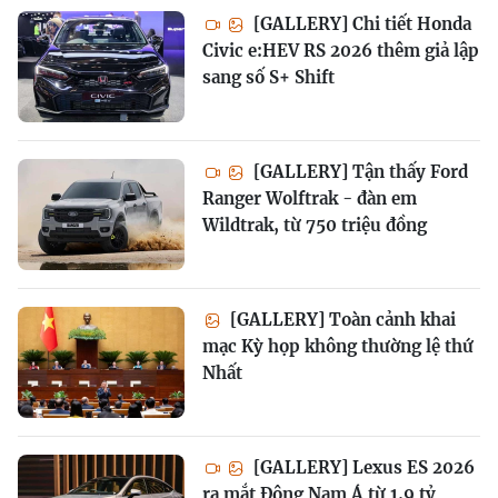
[GALLERY] Chi tiết Honda
Civic e:HEV RS 2026 thêm giả lập
sang số S+ Shift
[GALLERY] Tận thấy Ford
Ranger Wolftrak - đàn em
Wildtrak, từ 750 triệu đồng
[GALLERY] Toàn cảnh khai
mạc Kỳ họp không thường lệ thứ
Nhất
[GALLERY] Lexus ES 2026
ra mắt Đông Nam Á từ 1,9 tỷ