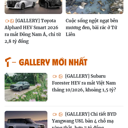
[GALLERY] Toyota
Cuộc sống ngột ngạt bên
Alphard HEV Smart 2026
mương đen, bãi rác ở Tứ
ra mắt Đông Nam Á, chỉ từ
Liên
2,8 tỷ đồng
GALLERY MỚI NHẤT
[GALLERY] Subaru
Forester HEV ra mắt Việt Nam
tháng 10/2026, khoảng 1,5 tỷ?
[GALLERY] Chi tiết BYD
Yangwang U8L bản 4 chỗ mạ
vàng thật, hơn 7 tỷ đồng