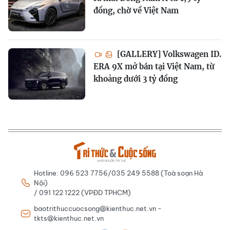
đồng, chờ về Việt Nam
[GALLERY] Volkswagen ID.
ERA 9X mở bán tại Việt Nam, từ
khoảng dưới 3 tỷ đồng
Hotline: 096 523 7756/035 249 5588 (Toà soạn Hà
Nội)
/ 091 122 1222 (VPĐD TPHCM)
baotrithuccuocsong@kienthuc.net.vn -
tkts@kienthuc.net.vn