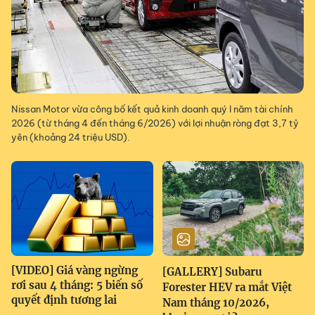
Nissan Motor vừa công bố kết quả kinh doanh quý I năm tài chính
2026 (từ tháng 4 đến tháng 6/2026) với lợi nhuận ròng đạt 3,7 tỷ
yên (khoảng 24 triệu USD).
[VIDEO] Giá vàng ngừng
[GALLERY] Subaru
rơi sau 4 tháng: 5 biến số
Forester HEV ra mắt Việt
quyết định tương lai
Nam tháng 10/2026,