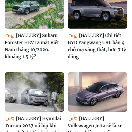
[GALLERY] Subaru
[GALLERY] Chi tiết
Forester HEV ra mắt Việt
BYD Yangwang U8L bản 4
Nam tháng 10/2026,
chỗ mạ vàng thật, hơn 7 tỷ
khoảng 1,5 tỷ?
đồng
[GALLERY] Hyundai
[GALLERY]
Tucson 2027 nổ lốp khi
Volkswagen Jetta sẽ là xe