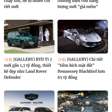
chạy thử, hé lộ nhiều chi
thương hiệu con năng
tiết mới
lượng mới "giá mềm"
[GALLERY] BYD Ti 7
[GALLERY] Chi tiết
mới gần 1,7 tỷ đồng, thiết
"tiêm kích mặt đất"
kế đẹp như Land Rover
Hennessey Blackbird hơn
Defender
65 tỷ đồng