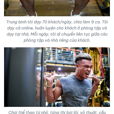
Trung bình tôi dạy 70 khách/ngày, chia làm 9 ca. Tôi
dạy cả online, huấn luyện cho khách ở phòng tập và
dạy tại nhà. Mỗi ngày, tôi di chuyển liên tục giữa các
phòng tập và nhà riêng của khách.
Chơi thể thao từ nhỏ, từng thi bơi lội, võ thuật, cầu