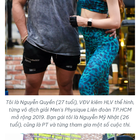
Tôi là Nguyễn Quyền (27 tuổi), VĐV kiêm HLV thể hình,
từng vô địch giải Men's Physique Liên đoàn TP.HCM
mở rộng 2019. Bạn gái tôi là Nguyễn Mỹ Nhật (26
tuổi), cũng là PT và từng tham gia một số cuộc thi.