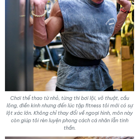
Chơi thể thao từ nhỏ, từng thi bơi lội, võ thuật, cầu
lông, điền kinh nhưng đến lúc tập fitness tôi mới có sự
lột xác lớn. Không chỉ thay đổi về ngoại hình, môn này
còn giúp tôi rèn luyện phong cách cá nhân lẫn tinh
thần.