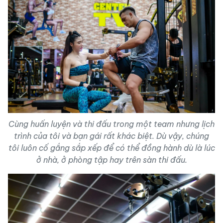
Cùng huấn luyện và thi đấu trong một team nhưng lịch
trình của tôi và bạn gái rất khác biệt. Dù vậy, chúng
tôi luôn cố gắng sắp xếp để có thể đồng hành dù là lúc
ở nhà, ở phòng tập hay trên sàn thi đấu.