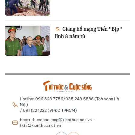
Giang hồ mạng Tiến "Bịp"
lĩnh 8 năm tù
Hotline: 096 523 7756/035 249 5588 (Toà soạn Hà
Nội)
/ 091 122 1222 (VPĐD TPHCM)
baotrithuccuocsong@kienthuc.net.vn -
tkts@kienthuc.net.vn