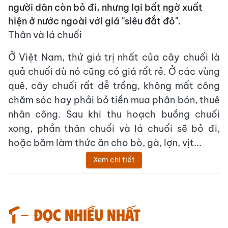
người dân còn bỏ đi, nhưng lại bất ngờ xuất
hiện ở nước ngoài với giá "siêu đắt đỏ".
Thân và lá chuối
Ở Việt Nam, thứ giá trị nhất của cây chuối là
quả chuối dù nó cũng có giá rất rẻ. Ở các vùng
quê, cây chuối rất dễ trồng, không mất công
chăm sóc hay phải bỏ tiền mua phân bón, thuê
nhân công. Sau khi thu hoạch buồng chuối
xong, phần thân chuối và lá chuối sẽ bỏ đi,
hoặc băm làm thức ăn cho bò, gà, lợn, vịt...
Xem chi tiết
Đọc nhiều nhất