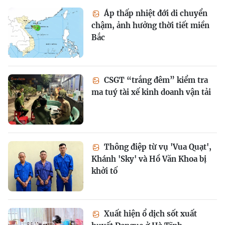
Áp thấp nhiệt đới di chuyển
chậm, ảnh hưởng thời tiết miền
Bắc
CSGT “trắng đêm” kiểm tra
ma tuý tài xế kinh doanh vận tải
Thông điệp từ vụ 'Vua Quạt',
Khánh 'Sky' và Hồ Văn Khoa bị
khởi tố
Xuất hiện ổ dịch sốt xuất