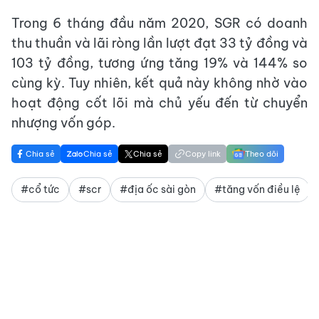
Trong 6 tháng đầu năm 2020, SGR có doanh
thu thuần và lãi ròng lần lượt đạt 33 tỷ đồng và
103 tỷ đồng, tương ứng tăng 19% và 144% so
cùng kỳ. Tuy nhiên, kết quả này không nhờ vào
hoạt động cốt lõi mà chủ yếu đến từ chuyển
nhượng vốn góp.
Chia sẻ
Chia sẻ
Chia sẻ
Copy link
Theo dõi
#cổ tức
#scr
#địa ốc sài gòn
#tăng vốn điều lệ