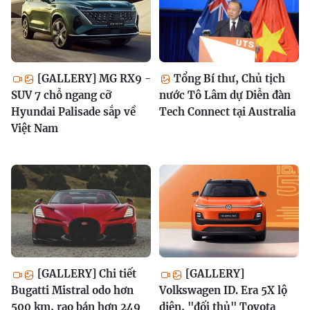
[GALLERY] MG RX9 -
Tổng Bí thư, Chủ tịch
SUV 7 chỗ ngang cỡ
nước Tô Lâm dự Diễn đàn
Hyundai Palisade sắp về
Tech Connect tại Australia
Việt Nam
[GALLERY] Chi tiết
[GALLERY]
Bugatti Mistral odo hơn
Volkswagen ID. Era 5X lộ
500 km, rao bán hơn 249
diện, "đối thủ" Toyota