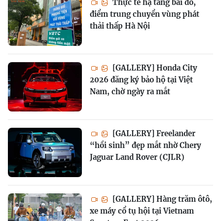
Thực tế hạ tầng bãi đỗ,
điểm trung chuyển vùng phát
thải thấp Hà Nội
[GALLERY] Honda City
2026 đăng ký bảo hộ tại Việt
Nam, chờ ngày ra mắt
[GALLERY] Freelander
“hồi sinh” đẹp mắt nhờ Chery
Jaguar Land Rover (CJLR)
[GALLERY] Hàng trăm ôtô,
xe máy cổ tụ hội tại Vietnam