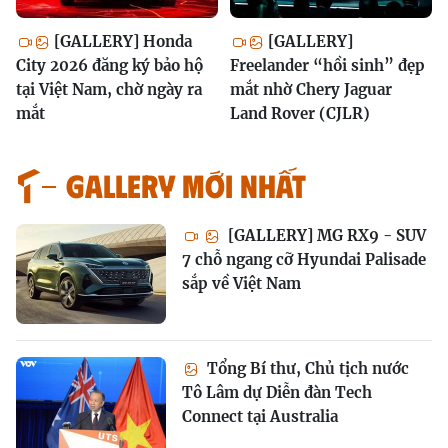
[GALLERY] Honda
[GALLERY]
City 2026 đăng ký bảo hộ
Freelander “hồi sinh” đẹp
tại Việt Nam, chờ ngày ra
mắt nhờ Chery Jaguar
mắt
Land Rover (CJLR)
GALLERY MỚI NHẤT
[GALLERY] MG RX9 - SUV
7 chỗ ngang cỡ Hyundai Palisade
sắp về Việt Nam
Tổng Bí thư, Chủ tịch nước
Tô Lâm dự Diễn đàn Tech
Connect tại Australia