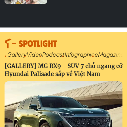
SPOTLIGHT
Gallery
Video
Podcast
Infographic
eMagazine
[GALLERY] MG RX9 - SUV 7 chỗ ngang cỡ
Hyundai Palisade sắp về Việt Nam