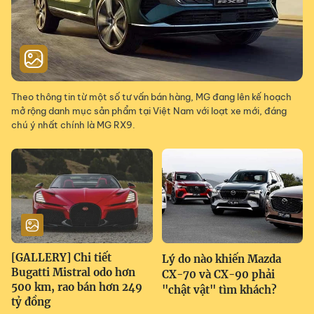
Theo thông tin từ một số tư vấn bán hàng, MG đang lên kế hoạch
mở rộng danh mục sản phẩm tại Việt Nam với loạt xe mới, đáng
chú ý nhất chính là MG RX9.
[GALLERY] Chi tiết
Lý do nào khiến Mazda
Bugatti Mistral odo hơn
CX-70 và CX-90 phải
500 km, rao bán hơn 249
"chật vật" tìm khách?
tỷ đồng