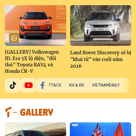
[GALLERY] Volkswagen
Land Rover Discovery sẽ bị
ID. Era 5X lộ diện, "đối
"khai tử" vào cuối năm
thủ" Toyota RAV4 và
2026
Honda CR-V
TT&CS
KH & ĐS
VIETNAMDAILY
GALLERY