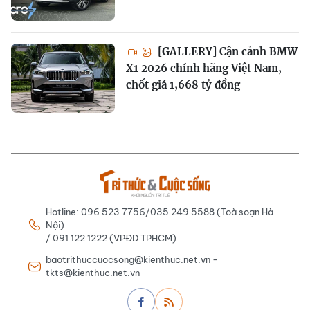
[GALLERY] Cận cảnh BMW
X1 2026 chính hãng Việt Nam,
chốt giá 1,668 tỷ đồng
Hotline: 096 523 7756/035 249 5588 (Toà soạn Hà
Nội)
/ 091 122 1222 (VPĐD TPHCM)
baotrithuccuocsong@kienthuc.net.vn -
tkts@kienthuc.net.vn