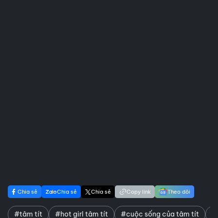
Chia sẻ
Chia sẻ
Chia sẻ
Copy link
Theo dõi
#tâm tít
#hot girl tâm tít
#cuộc sống của tâm tít
#