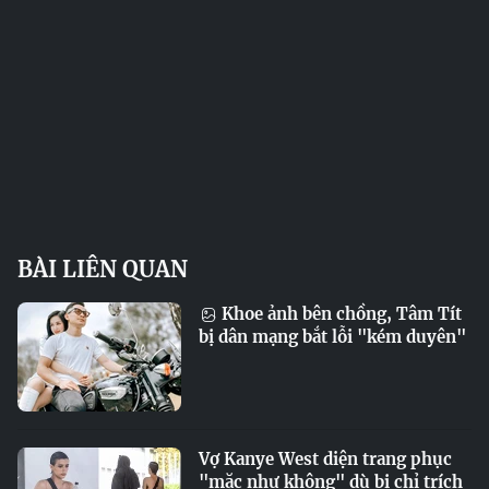
BÀI LIÊN QUAN
Khoe ảnh bên chồng, Tâm Tít
bị dân mạng bắt lỗi "kém duyên"
Vợ Kanye West diện trang phục
"mặc như không" dù bị chỉ trích