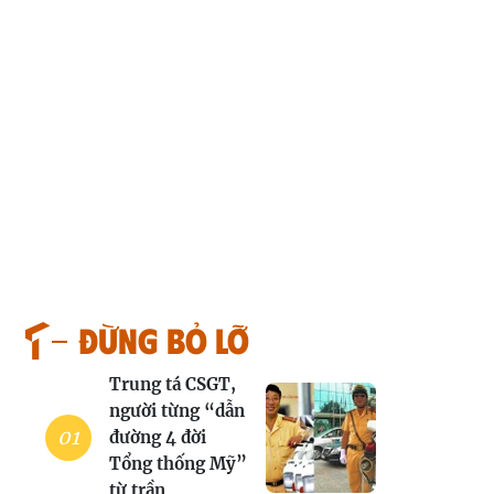
Đừng bỏ lỡ
Trung tá CSGT,
người từng “dẫn
đường 4 đời
Tổng thống Mỹ”
từ trần