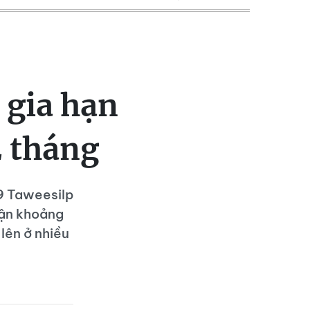
 gia hạn
2 tháng
9 Taweesilp
hận khoảng
lên ở nhiều