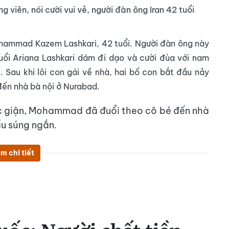
ng viên, nói cười vui vẻ, người đàn ông Iran 42 tuổi
Mohammad Kazem Lashkari, 42 tuổi. Người đàn ông này
tuổi Ariana Lashkari dám đi dạo và cười đùa với nam
. Sau khi lôi con gái về nhà, hai bố con bắt đầu nảy
 đến nhà bà nội ở Nurabad.
ức giận, Mohammad đã đuổi theo cô bé đến nhà
u súng ngắn.
m chi tiết