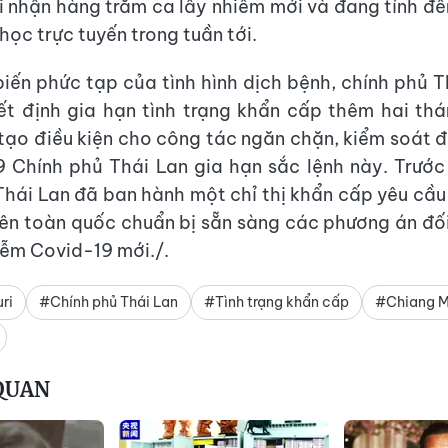
 nhận hàng trăm ca lây nhiễm mới và đang tính đ
 học trực tuyến trong tuần tới.
biến phức tạp của tình hình dịch bệnh, chính phủ 
t định gia hạn tình trạng khẩn cấp thêm hai thá
ạo điều kiện cho công tác ngăn chặn, kiểm soát đ
19 Chính phủ Thái Lan gia hạn sắc lệnh này. Trước
hái Lan đã ban hành một chỉ thị khẩn cấp yêu cầu
rên toàn quốc chuẩn bị sẵn sàng các phương án đối
iễm Covid-19 mới./.
ri
#Chính phủ Thái Lan
#Tình trạng khẩn cấp
#Chiang M
 QUAN