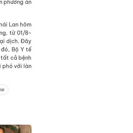
ến phương án
Thái Lan hôm
ng, từ 01/8-
ại dịch. Đây
 đó, Bộ Y tế
 tất cả bệnh
 phó với làn
ai