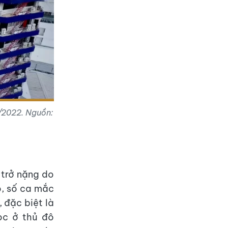
/2022. Nguồn:
 trở nặng do
ó, số ca mắc
 đặc biệt là
học ở thủ đô