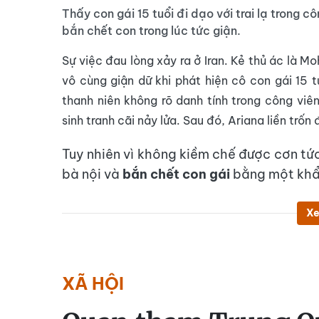
Thấy con gái 15 tuổi đi dạo với trai lạ trong cô
bắn chết con trong lúc tức giận.
Sự việc đau lòng xảy ra ở Iran. Kẻ thủ ác là 
vô cùng giận dữ khi phát hiện cô con gái 15 
thanh niên không rõ danh tính trong công viên
sinh tranh cãi nảy lửa. Sau đó, Ariana liền trốn
Tuy nhiên vì không kiềm chế được cơn t
bà nội và
bắn chết con gái
bằng một khẩ
Xe
XÃ HỘI