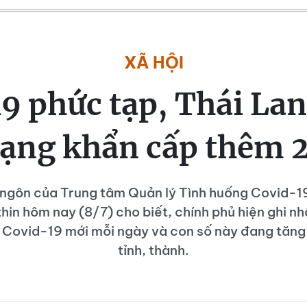
XÃ HỘI
9 phức tạp, Thái Lan
rạng khẩn cấp thêm 
 ngôn của Trung tâm Quản lý Tình huống Covid-1
hin hôm nay (8/7) cho biết, chính phủ hiện ghi n
Covid-19 mới mỗi ngày và con số này đang tăng 
tỉnh, thành.