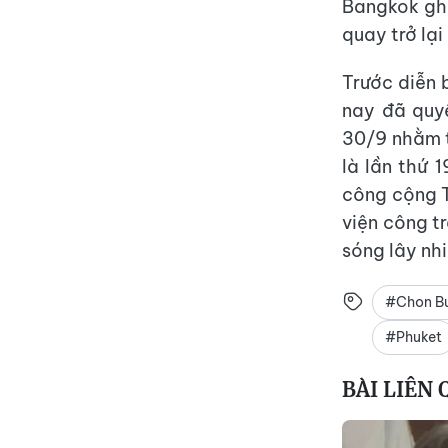
Bangkok ghi
quay trở lại
Trước diễn 
nay đã quyế
30/9 nhằm t
là lần thứ 
công cộng T
viện công t
sóng lây nh
#Chon Bu
#Phuket
BÀI LIÊN