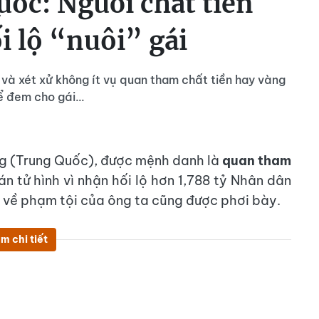
ốc: Người chất tiền
i lộ “nuôi” gái
à xét xử không ít vụ quan tham chất tiền hay vàng
để đem cho gái…
ng (Trung Quốc), được mệnh danh là
quan tham
án tử hình vì nhận hối lộ hơn 1,788 tỷ Nhân dân
ết về phạm tội của ông ta cũng được phơi bày.
m chi tiết