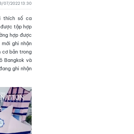
8/07/2022 13:30
 thích số ca
 được tập hợp
ường hợp được
 mới ghi nhận
h cơ bản trong
 đô Bangkok và
 đang ghi nhận