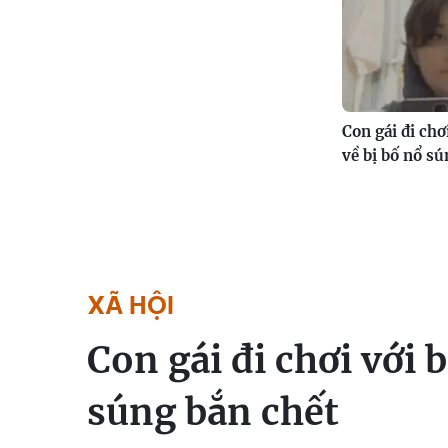
Con gái đi chơi
về bị bố nổ sú
XÃ HỘI
Con gái đi chơi với b
súng bắn chết