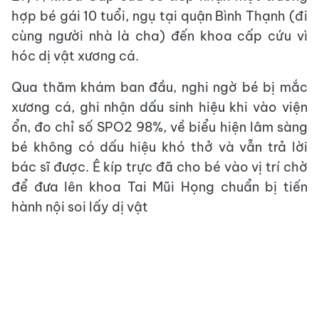
hợp bé gái 10 tuổi, ngụ tại quận Bình Thạnh (đi
cùng người nhà là cha) đến khoa cấp cứu vì
hóc dị vật xương cá.
Qua thăm khám ban đầu, nghi ngờ bé bị mắc
xương cá, ghi nhận dấu sinh hiệu khi vào viện
ổn, đo chỉ số SPO2 98%, về biểu hiện lâm sàng
bé không có dấu hiệu khó thở và vẫn trả lời
bác sĩ được. Ê kíp trực đã cho bé vào vị trí chờ
để đưa lên khoa Tai Mũi Họng chuẩn bị tiến
hành nội soi lấy dị vật