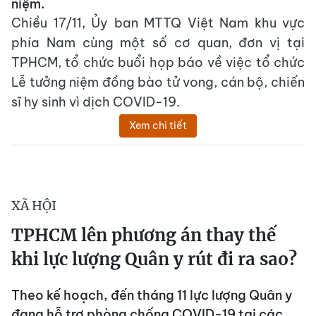
niệm.
Chiều 17/11, Ủy ban MTTQ Việt Nam khu vực
phía Nam cùng một số cơ quan, đơn vị tại
TPHCM, tổ chức buổi họp báo về việc tổ chức
Lễ tưởng niệm đồng bào tử vong, cán bộ, chiến
sĩ hy sinh vì dịch COVID-19.
Xem chi tiết
XÃ HỘI
TPHCM lên phương án thay thế
khi lực lượng Quân y rút đi ra sao?
Theo kế hoạch, đến tháng 11 lực lượng Quân y
đang hỗ trợ phòng chống COVID-19 tại các