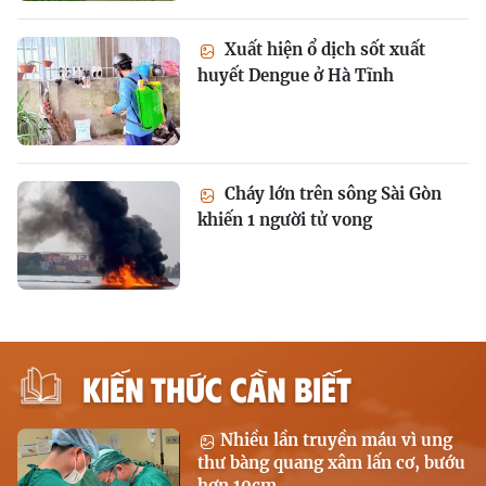
Xuất hiện ổ dịch sốt xuất
huyết Dengue ở Hà Tĩnh
Cháy lớn trên sông Sài Gòn
khiến 1 người tử vong
KIẾN THỨC CẦN BIẾT
Nhiều lần truyền máu vì ung
thư bàng quang xâm lấn cơ, bướu
hơn 10cm