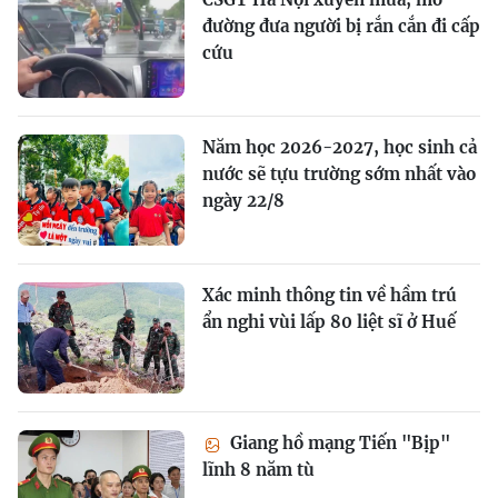
đường đưa người bị rắn cắn đi cấp
cứu
Năm học 2026-2027, học sinh cả
nước sẽ tựu trường sớm nhất vào
ngày 22/8
Xác minh thông tin về hầm trú
ẩn nghi vùi lấp 80 liệt sĩ ở Huế
Giang hồ mạng Tiến "Bịp"
lĩnh 8 năm tù