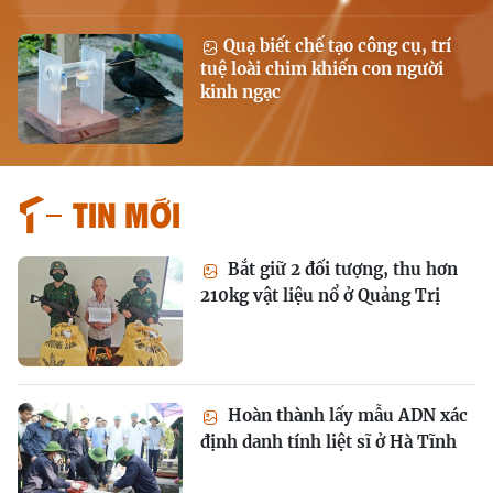
Quạ biết chế tạo công cụ, trí
tuệ loài chim khiến con người
kinh ngạc
Tin mới
Bắt giữ 2 đối tượng, thu hơn
210kg vật liệu nổ ở Quảng Trị
Hoàn thành lấy mẫu ADN xác
định danh tính liệt sĩ ở Hà Tĩnh