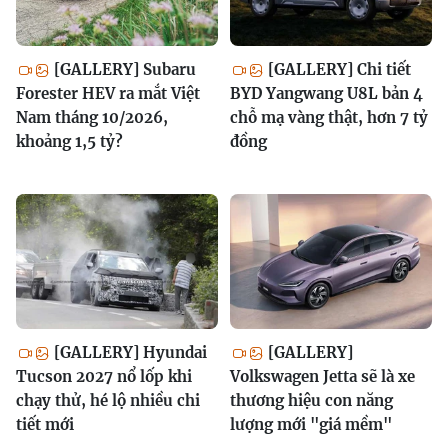
[GALLERY] Subaru
[GALLERY] Chi tiết
Forester HEV ra mắt Việt
BYD Yangwang U8L bản 4
Nam tháng 10/2026,
chỗ mạ vàng thật, hơn 7 tỷ
khoảng 1,5 tỷ?
đồng
[GALLERY] Hyundai
[GALLERY]
Tucson 2027 nổ lốp khi
Volkswagen Jetta sẽ là xe
chạy thử, hé lộ nhiều chi
thương hiệu con năng
tiết mới
lượng mới "giá mềm"