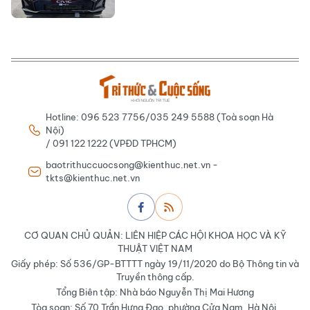
Hotline: 096 523 7756/035 249 5588 (Toà soạn Hà
Nội)
/ 091 122 1222 (VPĐD TPHCM)
baotrithuccuocsong@kienthuc.net.vn -
tkts@kienthuc.net.vn
CƠ QUAN CHỦ QUẢN: LIÊN HIỆP CÁC HỘI KHOA HỌC VÀ KỸ
THUẬT VIỆT NAM
Giấy phép: Số 536/GP-BTTTT ngày 19/11/2020 do Bộ Thông tin và
Truyền thông cấp.
Tổng Biên tập: Nhà báo Nguyễn Thị Mai Hương
Tòa soạn: Số 70 Trần Hưng Đạo, phường Cửa Nam, Hà Nội.