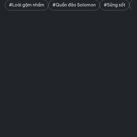
#Loài gặm nhấm
#Quần đảo Solomon
#Sửng sốt
#