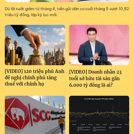
Dù lãi suất giảm từ tháng 4, tiền gửi dân cư cuối tháng 5 vượt 10,82
triệu tỷ đồng, lập kỷ lục mới.
[VIDEO] 120 triệu phú Anh
[VIDEO] Doanh nhân 23
đề nghị chính phủ tăng
tuổi sở hữu tài sản gần
thuế với chính họ
6.000 tỷ đồng là ai?