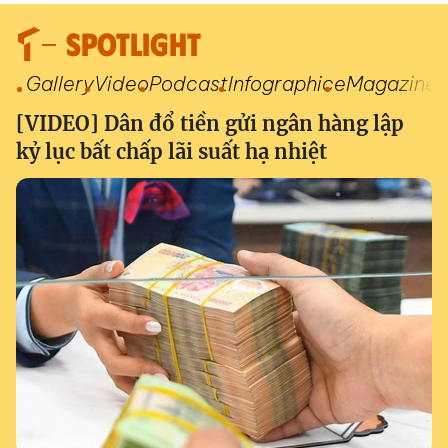
SPOTLIGHT
Gallery
Video
Podcast
Infographic
eMagazine
[VIDEO] Dân đổ tiền gửi ngân hàng lập
kỷ lục bất chấp lãi suất hạ nhiệt