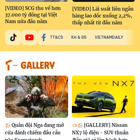
[VIDEO] SCG thu về hơn
[VIDEO] Lãi suất liên ngân
37.000 tỷ đồng tại Việt
hàng lao dốc xuống 2,2%,
Nam nửa đầu năm
thấp nhất từ đầu năm
TT&CS
KH & ĐS
VIETNAMDAILY
GALLERY
Quân đội Nga đang mở
[GALLERY] Nissan
cửa đánh chiếm đầu cầu
NX7 lộ diện - SUV thuần