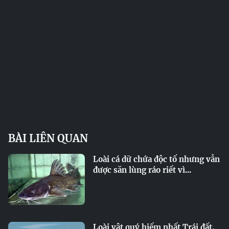
BÀI LIÊN QUAN
Loài cá dữ chứa độc tố nhưng vẫn
được săn lùng ráo riết vì...
Loài vật quý hiếm nhất Trái đất,