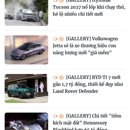
[GALLERY] Hyundai
Tucson 2027 nổ lốp khi chạy thử,
hé lộ nhiều chi tiết mới
[GALLERY] Volkswagen
Jetta sẽ là xe thương hiệu con
năng lượng mới "giá mềm"
[GALLERY] BYD Ti 7 mới
gần 1,7 tỷ đồng, thiết kế đẹp như
Land Rover Defender
[GALLERY] Chi tiết "tiêm
kích mặt đất" Hennessey
Blackbird hơn 65 tỷ đồng