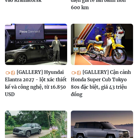
vào Kramatorsk
điện giá rẻ lăn bánh hơn
600 km
[GALLERY] Hyundai
[GALLERY] Cận cảnh
Elantra 2027 - lột xác thiết
Honda Super Cub Tokyo
kế và công nghệ, từ 16.850
80s đặc biệt, giá 43 triệu
USD
đồng