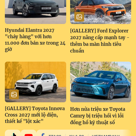
Hyundai Elantra 2027
[GALLERY] Ford Explorer
"cháy hàng" với hơn
2027 nâng cấp mạnh tay -
11.000 đơn bán xe trong 24
thêm ba màn hình tiêu
giờ
chuẩn
[GALLERY] Toyota Innova
Hơn nửa triệu xe Toyota
Cross 2027 mới lộ diện,
Camry bị triệu hồi vì lỗi
thiết kế "lột xác"
đồng hồ kỹ thuật số