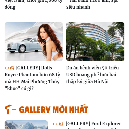
Việt Nam, chốt giá 1,668 tỷ
- lăn bánh 1.100 km, sạc
đồng
siêu nhanh
[GALLERY] Rolls-
Dự án bệnh viện 50 triệu
Royce Phantom hơn 68 tỷ
USD hoang phế hơn hai
mà HH Mai Phương Thúy
thập kỷ giữa Hà Nội
"khoe" có gì?
GALLERY MỚI NHẤT
[GALLERY] Ford Explorer