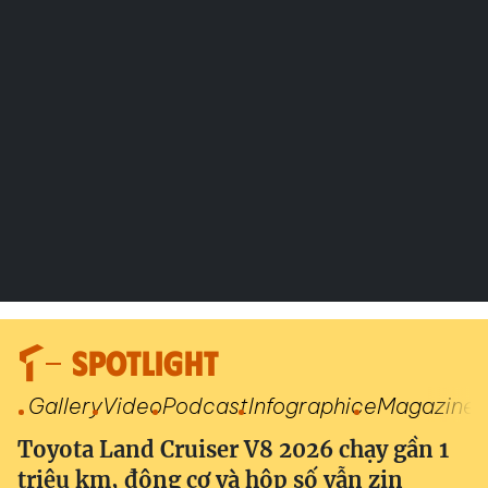
SPOTLIGHT
Gallery
Video
Podcast
Infographic
eMagazine
Toyota Land Cruiser V8 2026 chạy gần 1
triệu km, động cơ và hộp số vẫn zin