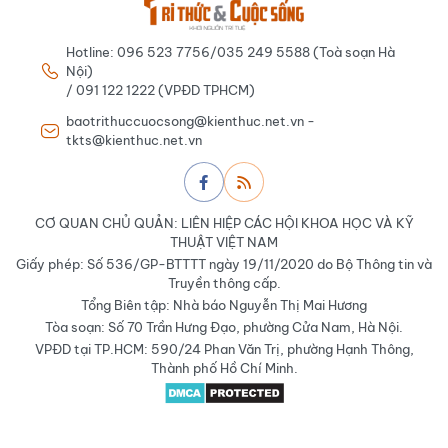
Hotline: 096 523 7756/035 249 5588 (Toà soạn Hà
Nội)
/ 091 122 1222 (VPĐD TPHCM)
baotrithuccuocsong@kienthuc.net.vn -
tkts@kienthuc.net.vn
CƠ QUAN CHỦ QUẢN: LIÊN HIỆP CÁC HỘI KHOA HỌC VÀ KỸ
THUẬT VIỆT NAM
Giấy phép: Số 536/GP-BTTTT ngày 19/11/2020 do Bộ Thông tin và
Truyền thông cấp.
Tổng Biên tập: Nhà báo Nguyễn Thị Mai Hương
Tòa soạn: Số 70 Trần Hưng Đạo, phường Cửa Nam, Hà Nội.
VPĐD tại TP.HCM: 590/24 Phan Văn Trị, phường Hạnh Thông,
Thành phố Hồ Chí Minh.