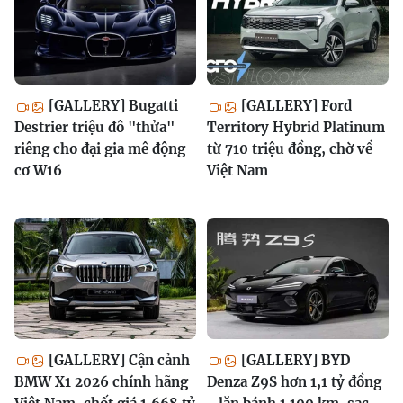
[GALLERY] Bugatti
[GALLERY] Ford
Destrier triệu đô "thửa"
Territory Hybrid Platinum
riêng cho đại gia mê động
từ 710 triệu đồng, chờ về
cơ W16
Việt Nam
[GALLERY] Cận cảnh
[GALLERY] BYD
BMW X1 2026 chính hãng
Denza Z9S hơn 1,1 tỷ đồng