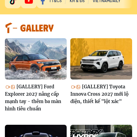
TT&CS
KH & ĐS
VIETNAMDAILY
GALLERY
[GALLERY] Ford
[GALLERY] Toyota
Explorer 2027 nâng cấp
Innova Cross 2027 mới lộ
mạnh tay - thêm ba màn
diện, thiết kế "lột xác"
hình tiêu chuẩn