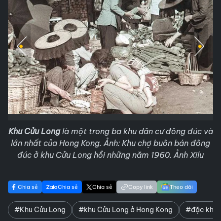
Khu Cửu Long
là một trong ba khu dân cư đông đúc và
lớn nhất của Hong Kong. Ảnh: Khu chợ buôn bán đông
đúc ở khu Cửu Long hồi những năm 1960. Ảnh Xilu
Chia sẻ
Chia sẻ
Chia sẻ
Copy link
Theo dõi
#Khu Cửu Long
#khu Cửu Long ở Hong Kong
#đặc khu 