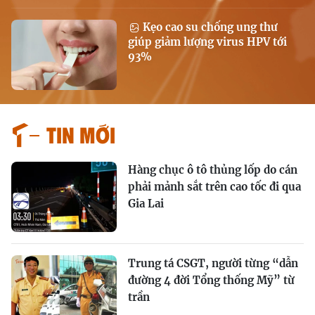
Kẹo cao su chống ung thư
giúp giảm lượng virus HPV tới
93%
Tin mới
Hàng chục ô tô thủng lốp do cán
phải mảnh sắt trên cao tốc đi qua
Gia Lai
Trung tá CSGT, người từng “dẫn
đường 4 đời Tổng thống Mỹ” từ
trần