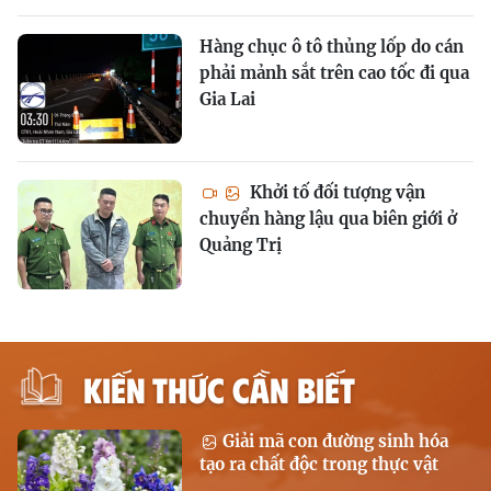
Hàng chục ô tô thủng lốp do cán
phải mảnh sắt trên cao tốc đi qua
Gia Lai
Khởi tố đối tượng vận
chuyển hàng lậu qua biên giới ở
Quảng Trị
KIẾN THỨC CẦN BIẾT
Giải mã con đường sinh hóa
tạo ra chất độc trong thực vật