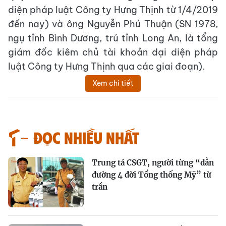
diện pháp luật Công ty Hưng Thịnh từ 1/4/2019
đến nay) và ông Nguyễn Phú Thuận (SN 1978,
ngụ tỉnh Bình Dương, trú tỉnh Long An, là tổng
giám đốc kiêm chủ tài khoản dại diện pháp
luật Công ty Hưng Thịnh qua các giai đoạn).
Xem chi tiết
Đọc nhiều nhất
Trung tá CSGT, người từng “dẫn
đường 4 đời Tổng thống Mỹ” từ
trần