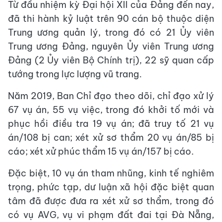
Từ đầu nhiệm kỳ Đại hội XII của Đảng đến nay,
đã thi hành kỷ luật trên 90 cán bộ thuộc diện
Trung ương quản lý, trong đó có 21 Ủy viên
Trung ương Đảng, nguyên Ủy viên Trung ương
Đảng (2 Ủy viên Bộ Chính trị), 22 sỹ quan cấp
tướng trong lực lượng vũ trang.
Năm 2019, Ban Chỉ đạo theo dõi, chỉ đạo xử lý
67 vụ án, 55 vụ việc, trong đó khởi tố mới và
phục hồi điều tra 19 vụ án; đã truy tố 21 vụ
án/108 bị can; xét xử sơ thẩm 20 vụ án/85 bị
cáo; xét xử phúc thẩm 15 vụ án/157 bị cáo.
Đặc biệt, 10 vụ án tham nhũng, kinh tế nghiêm
trọng, phức tạp, dư luận xã hội đặc biệt quan
tâm đã được đưa ra xét xử sơ thẩm, trong đó
có vụ AVG, vụ vi phạm đất đai tại Đà Nẵng,