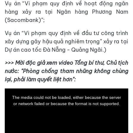
Vụ án “Vi phạm quy định về hoạt động ngân
hàng xảy ra tại Ngân hàng Phương Nam
(Sacombank)”;
Vụ án “Vi phạm quy định về đầu tư công trình
xây dựng gây hậu quả nghiêm trọng” xảy ra tại
Dự án cao tốc Đà Nẵng - Quảng Ngãi.)
>>> Mời độc giả xem video Tổng bí thư, Chủ tịch
nước: "Phòng chống tham nhũng không chùng
lại, phải làm quyết liệt hơn":
This
is
a
The media could not be loaded, either because the server
modal
window.
or network failed or because the format is not supported.