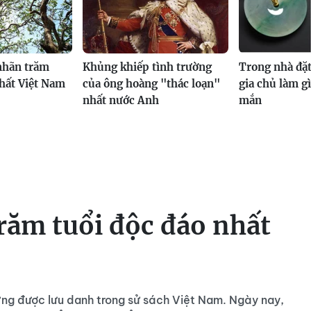
nhãn trăm
Khủng khiếp tình trường
Trong nhà đặt
nhất Việt Nam
của ông hoàng "thác loạn"
gia chủ làm g
nhất nước Anh
mắn
răm tuổi độc đáo nhất
ừng được lưu danh trong sử sách Việt Nam. Ngày nay,