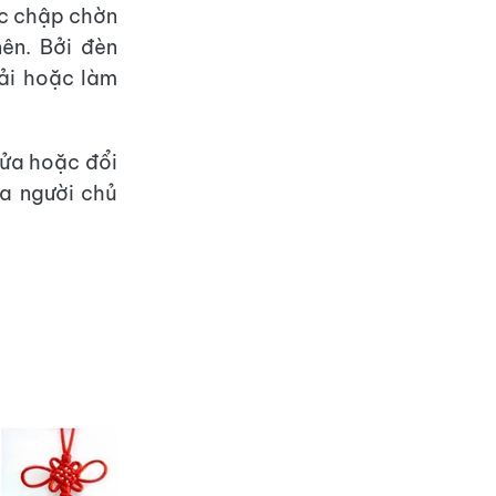
ặc chập chờn
ên. Bởi đèn
ải hoặc làm
sửa hoặc đổi
a người chủ