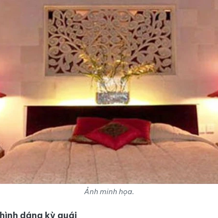
Ảnh minh họa.
hình dáng kỳ quái