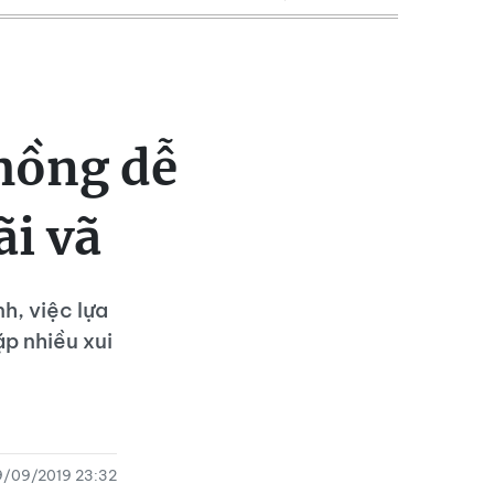
hồng dễ
i vã
h, việc lựa
p nhiều xui
9/09/2019 23:32