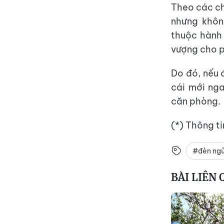
Theo các ch
nhưng khôn
thuộc hành
vượng cho 
Do đó, nếu 
cái mới ng
căn phòng.
(*) Thông t
#đèn ng
BÀI LIÊN