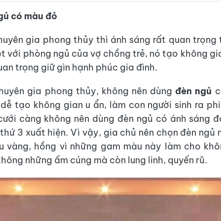
gủ có màu đỏ
uyên gia phong thủy thì ánh sáng rất quan trọng
ệt với phòng ngủ của vợ chồng trẻ, nó tạo không gi
an trọng giữ gìn hạnh phúc gia đình.
huyên gia phong thủy, không nên dùng
đèn ngủ
c
dễ tạo không gian u ẩn, làm con người sinh ra ph
cưới càng không nên dùng đèn ngủ có ánh sáng đ
thứ 3 xuất hiện. Vì vậy, gia chủ nên chọn đèn ngủ
 vàng, hồng vì những gam màu này làm cho khô
hông những ấm cúng mà còn lung linh, quyến rũ.