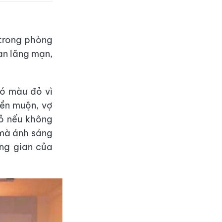
 trong phòng
an lãng mạn,
ó màu đỏ vì
iền muộn, vợ
ỏ nếu không
 mà ánh sáng
ng gian của