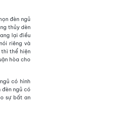
họn đèn ngủ
ong thủy dèn
ang lại điều
nói riêng và
thì thể hiện
huận hòa cho
ngủ có hình
n đèn ngủ có
ạo sự bất an