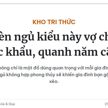
KHO TRI THỨC
èn ngủ kiểu này vợ c
c khẩu, quanh năm cã
ông chỉ là một đồ dùng quan trọng với mỗi gia đìn
gủ không hợp phong thủy sẽ khiến gia đình bạn gặ
xẻo.
Khỏe & Đẹp
2