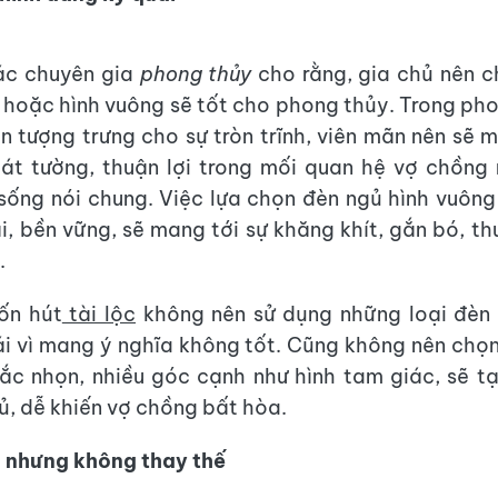
ác chuyên gia
phong thủy
cho rằng, gia chủ nên c
n hoặc hình vuông sẽ tốt cho phong thủy. Trong ph
òn tượng trưng cho sự tròn trĩnh, viên mãn nên sẽ m
t tường, thuận lợi trong mối quan hệ vợ chồng 
sống nói chung. Việc lựa chọn đèn ngủ hình vuông 
i, bền vững, sẽ mang tới sự khăng khít, gắn bó, t
.
ốn hút
tài lộc
không nên sử dụng những loại đèn 
i vì mang ý nghĩa không tốt. Cũng không nên chọ
ắc nhọn, nhiều góc cạnh như hình tam giác, sẽ t
ủ, dễ khiến vợ chồng bất hòa.
g nhưng không thay thế