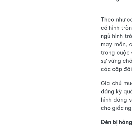
Theo như c
có hình trò
ngủ hình tr
may mắn, cá
trong cuộc 
sự vững chã
các cặp đôi
Gia chủ mu
dáng kỳ quá
hình dáng s
cho giấc ng
Đèn bị hỏn