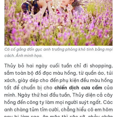
Cô cố gắng đốn gục anh trưởng phòng khó tính bằng mọi
cách. Ảnh minh họa.
Thủy bỏ hai ngày cuối tuần chỉ đi shopping,
sắm toàn bộ đồ đạc màu hồng, từ quần áo, túi
xách, giày dép cho đến phụ kiện đều màu hồng
tất để chuẩn bị cho
chiến dịch cưa cẩm
của
mình. Ngày thứ hai đầu tuần, Thủy diện cả cây
hồng đến công ty làm mọi người suýt ngất. Các
anh chàng tủm tỉm cười, chẳng hiểu cô em hôm
nay bị làm sao, ăn mặc thì sặc sỡ, nhảy chân