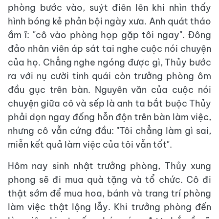
phòng bước vào, suýt điên lên khi nhìn thấy
hình bóng kẻ phản bội ngày xưa. Anh quát tháo
ầm ĩ: "cô vào phòng họp gặp tôi ngay". Đông
đảo nhân viên áp sát tai nghe cuộc nói chuyện
của họ. Chẳng nghe ngóng được gì, Thủy bước
ra với nụ cười tinh quái còn trưởng phòng ôm
đầu gục trên bàn. Nguyên văn của cuộc nói
chuyện giữa cô và sếp là anh ta bắt buộc Thủy
phải dọn ngay đống hỗn độn trên bàn làm việc,
nhưng cô vẫn cứng đầu: "Tôi chẳng làm gì sai,
miễn kết quả làm việc của tôi vẫn tốt".
Hôm nay sinh nhật trưởng phòng, Thủy xung
phong sẽ đi mua quà tặng và tổ chức. Cô đi
thật sớm để mua hoa, bánh và trang trí phòng
làm việc thật lộng lẫy. Khi trưởng phòng đến