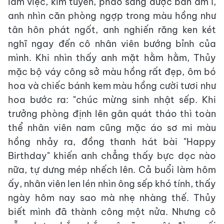
làm việc, kim tuyến, pháo sáng được bắn ầm ĩ,
anh nhìn căn phòng ngợp trong màu hồng như
tân hôn phát ngốt, anh nghiến răng ken két
nghĩ ngay đến cô nhân viên bướng bỉnh của
mình. Khi nhìn thấy anh mặt hằm hằm, Thủy
mặc bộ váy công sở màu hồng rất đẹp, ôm bó
hoa và chiếc bánh kem màu hồng cười tươi như
hoa bước ra: "chúc mừng sinh nhật sếp. Khi
trưởng phòng định lên gân quát tháo thì toàn
thể nhân viên nam cũng mặc áo sơ mi màu
hồng nhảy ra, đồng thanh hát bài "Happy
Birthday" khiến anh chẳng thấy bực dọc nào
nữa, tự dưng mép nhếch lên. Cả buổi làm hôm
ấy, nhân viên len lén nhìn ông sếp khó tính, thấy
ngày hôm nay sao mà nhẹ nhàng thế. Thủy
biết mình đã thành công một nửa. Nhưng cô