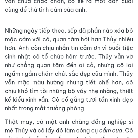
vẫn chưa chắc chắn, cô sẽ ra một đòn cuối
cùng để thử tình cảm của anh.
Những ngày tiếp theo, sếp đã phần nào xóa bỏ
mặc cảm với cô, quan tâm hỏi han Thủy nhiều
hơn. Anh còn chịu nhắn tin cảm ơn vì buổi tiệc
sinh nhật cô tổ chức hôm trước. Thủy vẫn vờ
như chẳng quan tâm đến ai cả, nhưng cô lại
ngấm ngầm chăm chút sắc đẹp của mình. Thủy
vẫn mặc màu hường nhưng tiết chế hơn, cô
chịu khó tìm tòi những bộ váy nhẹ nhàng, thiết
kế kiểu xinh xắn. Cô cố gắng tươi tắn xinh đẹp
nhất trong mắt trưởng phòng.
Thật may, có một anh chàng đồng nghiệp si
mê Thủy và cô lấy đó làm công cụ
cầm cưa
. Cô