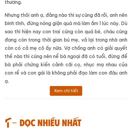
thương.
Nhưng thôi anh ạ, đằng nào thì sự cũng đã rồi, anh nên
bình tĩnh, đừng nóng giận quá mà làm ầm ĩ lúc này. Dù
sao thì hiện nay con trai cũng còn quá bé, cháu cũng
đang còn trong thời gian bú mẹ, vả lại trong nhà anh
còn có cả mẹ cô ấy nữa. Vợ chồng anh có giải quyết
thế nào thì cũng nên nể bà ngoại đã có tuổi, đừng để
bà phải chứng kiến cảnh cãi cọ, nhục mạ nhau của
con rể và con gái là không phải đạo làm con đâu anh
ạ.
Xem chi tiết
Đọc nhiều nhất