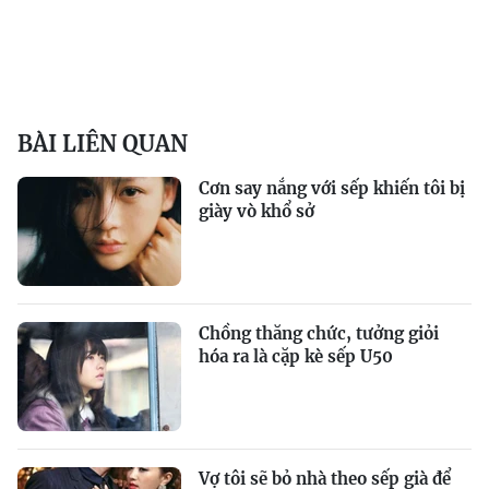
BÀI LIÊN QUAN
Cơn say nắng với sếp khiến tôi bị
giày vò khổ sở
Chồng thăng chức, tưởng giỏi
hóa ra là cặp kè sếp U50
Vợ tôi sẽ bỏ nhà theo sếp già để