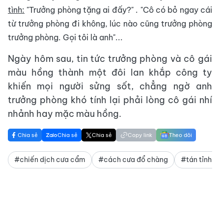
tình:
"Trưởng phòng tặng ai đấy?" . "Cô có bỏ ngay cái
từ trưởng phòng đi không, lúc nào cũng trưởng phòng
trưởng phòng. Gọi tôi là anh"...
Ngày hôm sau, tin tức trưởng phòng và cô gái
màu hồng thành một đôi lan khắp công ty
khiến mọi người sửng sốt, chẳng ngờ anh
trưởng phòng khó tính lại phải lòng cô gái nhí
nhảnh hay mặc màu hồng.
Chia sẻ
Chia sẻ
Chia sẻ
Copy link
Theo dõi
#chiến dịch cưa cẩm
#cách cưa đổ chàng
#tán tỉnh c