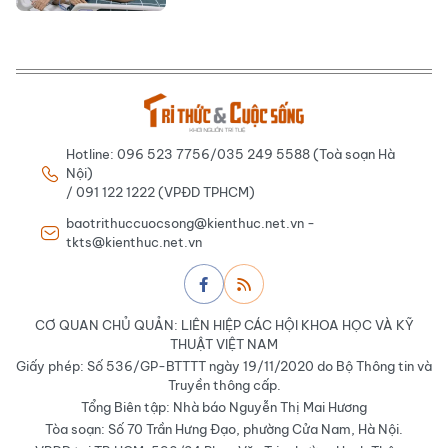
Hotline: 096 523 7756/035 249 5588 (Toà soạn Hà
Nội)
/ 091 122 1222 (VPĐD TPHCM)
baotrithuccuocsong@kienthuc.net.vn -
tkts@kienthuc.net.vn
CƠ QUAN CHỦ QUẢN: LIÊN HIỆP CÁC HỘI KHOA HỌC VÀ KỸ
THUẬT VIỆT NAM
Giấy phép: Số 536/GP-BTTTT ngày 19/11/2020 do Bộ Thông tin và
Truyền thông cấp.
Tổng Biên tập: Nhà báo Nguyễn Thị Mai Hương
Tòa soạn: Số 70 Trần Hưng Đạo, phường Cửa Nam, Hà Nội.