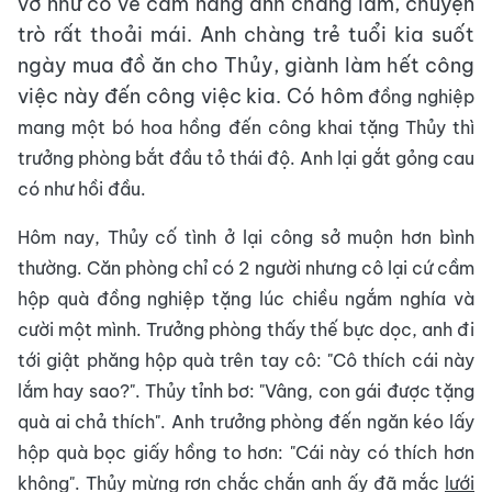
vờ như có vẻ cảm nắng anh chàng lắm, chuyện
trò rất thoải mái. Anh chàng trẻ tuổi kia suốt
ngày mua đồ ăn cho Thủy, giành làm hết công
việc này đến công việc kia. Có hôm
đồng nghiệp
mang một bó hoa hồng đến công khai tặng Thủy thì
trưởng phòng bắt đầu tỏ thái độ. Anh lại gắt gỏng cau
có như hồi đầu.
Hôm nay, Thủy cố tình ở lại công sở muộn hơn bình
thường. Căn phòng chỉ có 2 người nhưng cô lại cứ cầm
hộp quà đồng nghiệp tặng lúc chiều ngắm nghía và
cười một mình. Trưởng phòng thấy thế bực dọc, anh đi
tới giật phăng hộp quà trên tay cô: "Cô thích cái này
lắm hay sao?". Thủy tỉnh bơ: "Vâng, con gái được tặng
quà ai chả thích". Anh trưởng phòng đến ngăn kéo lấy
hộp quà bọc giấy hồng to hơn: "Cái này có thích hơn
không". Thủy mừng rơn chắc chắn anh ấy đã mắc
lưới