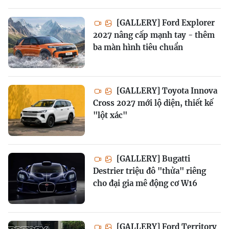
[GALLERY] Ford Explorer
2027 nâng cấp mạnh tay - thêm
ba màn hình tiêu chuẩn
[GALLERY] Toyota Innova
Cross 2027 mới lộ diện, thiết kế
"lột xác"
[GALLERY] Bugatti
Destrier triệu đô "thửa" riêng
cho đại gia mê động cơ W16
[GALLERY] Ford Territory