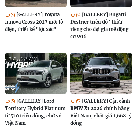
[GALLERY] Toyota
[GALLERY] Bugatti
Innova Cross 2027 mới lộ
Destrier triệu đô "thửa"
diện, thiết kế "lột xác"
riêng cho đại gia mê động
cơ W16
[GALLERY] Ford
[GALLERY] Cận cảnh
Territory Hybrid Platinum
BMW X1 2026 chính hãng
từ 710 triệu đồng, chờ về
Việt Nam, chốt giá 1,668 tỷ
Việt Nam
đồng