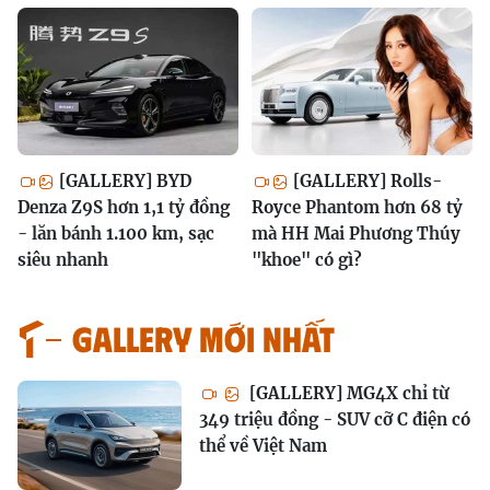
[GALLERY] BYD
[GALLERY] Rolls-
Denza Z9S hơn 1,1 tỷ đồng
Royce Phantom hơn 68 tỷ
- lăn bánh 1.100 km, sạc
mà HH Mai Phương Thúy
siêu nhanh
"khoe" có gì?
GALLERY MỚI NHẤT
[GALLERY] MG4X chỉ từ
349 triệu đồng - SUV cỡ C điện có
thể về Việt Nam