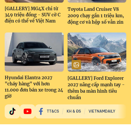
[GALLERY] MG4X chỉ từ
Toyota Land Cruiser V8
349 triệu đồng - SUV cỡ C
2009 chạy gần 1 triệu km,
điện có thể về Việt Nam
động cơ và hộp số vẫn zin
Hyundai Elantra 2027
[GALLERY] Ford Explorer
"cháy hàng" với hơn
2027 nâng cấp mạnh tay -
11.000 đơn bán xe trong 24
thêm ba màn hình tiêu
giờ
chuẩn
TT&CS
KH & ĐS
VIETNAMDAILY