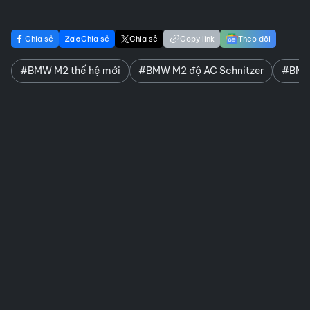
Chia sẻ
Chia sẻ
Chia sẻ
Copy link
Theo dõi
#BMW M2 thế hệ mới
#BMW M2 độ AC Schnitzer
#BMW 