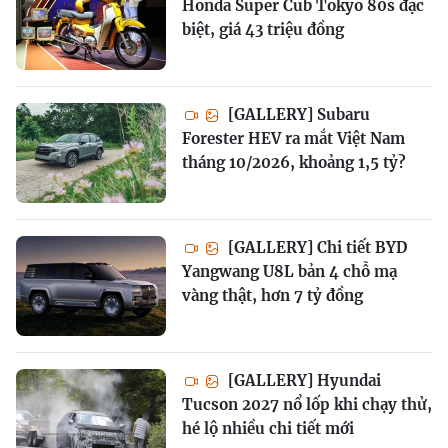
Honda Super Cub Tokyo 80s đặc
biệt, giá 43 triệu đồng
[GALLERY] Subaru
Forester HEV ra mắt Việt Nam
tháng 10/2026, khoảng 1,5 tỷ?
[GALLERY] Chi tiết BYD
Yangwang U8L bản 4 chỗ mạ
vàng thật, hơn 7 tỷ đồng
[GALLERY] Hyundai
Tucson 2027 nổ lốp khi chạy thử,
hé lộ nhiều chi tiết mới