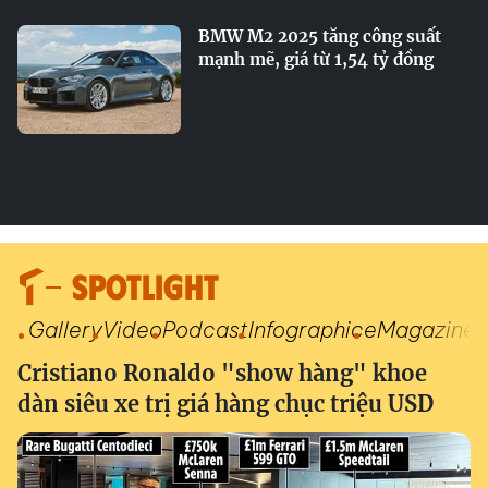
BMW M2 2025 tăng công suất
mạnh mẽ, giá từ 1,54 tỷ đồng
SPOTLIGHT
Gallery
Video
Podcast
Infographic
eMagazine
Cristiano Ronaldo "show hàng" khoe
dàn siêu xe trị giá hàng chục triệu USD