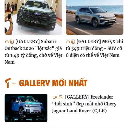
[GALLERY] Subaru
[GALLERY] MG4X chỉ
Outback 2026 "lột xác" giá
từ 349 triệu đồng - SUV cỡ
từ 1,49 tỷ đồng, chờ về Việt
C điện có thể về Việt Nam
Nam
GALLERY MỚI NHẤT
[GALLERY] Freelander
“hồi sinh” đẹp mắt nhờ Chery
Jaguar Land Rover (CJLR)