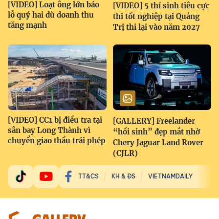
[VIDEO] Loạt ông lớn báo
[VIDEO] 5 thí sinh tiêu cực
lỗ quý hai dù doanh thu
thi tốt nghiệp tại Quảng
tăng mạnh
Trị thi lại vào năm 2027
[VIDEO] CC1 bị điều tra tại
[GALLERY] Freelander
sân bay Long Thành vì
“hồi sinh” đẹp mắt nhờ
chuyển giao thầu trái phép
Chery Jaguar Land Rover
(CJLR)
TT&CS
KH & ĐS
VIETNAMDAILY
GALLERY