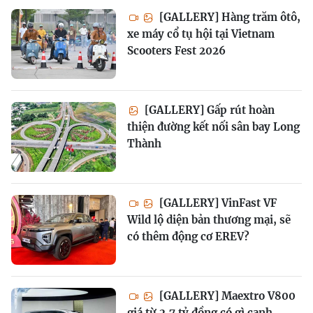
[GALLERY] Hàng trăm ôtô,
xe máy cổ tụ hội tại Vietnam
Scooters Fest 2026
[GALLERY] Gấp rút hoàn
thiện đường kết nối sân bay Long
Thành
[GALLERY] VinFast VF
Wild lộ diện bản thương mại, sẽ
có thêm động cơ EREV?
[GALLERY] Maextro V800
giá từ 2,7 tỷ đồng có gì cạnh