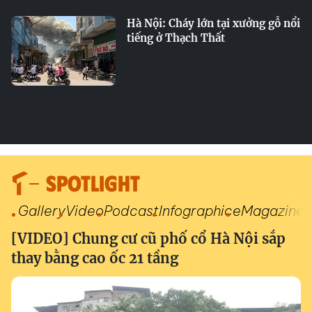
Hà Nội: Cháy lớn tại xưởng gỗ nổi
tiếng ở Thạch Thất
SPOTLIGHT
Gallery
Video
Podcast
Infographic
eMagazine
[VIDEO] Chung cư cũ phố cổ Hà Nội sắp
thay bằng cao ốc 21 tầng