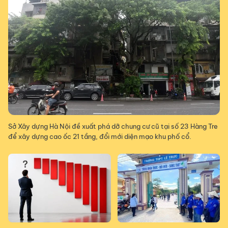
Sở Xây dựng Hà Nội đề xuất phá dỡ chung cư cũ tại số 23 Hàng Tre
để xây dựng cao ốc 21 tầng, đổi mới diện mạo khu phố cổ.