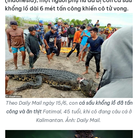
(Indonesia), một người phụ nữ đã bị con cá sấu
khổng lồ dài 6 mét tấn công khiến cô tử vong.
Theo Daily Mail ngày 15/6, con
cá sấu khổng lồ đã tấn
công và ăn thịt
Fatimal, 45 tuổi, khi cô đang câu cá ở
Kalimantan. Ảnh: Daily Mail.