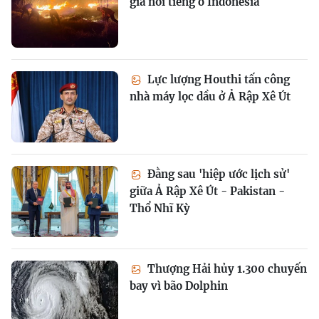
gia nổi tiếng ở Indonesia
Lực lượng Houthi tấn công
nhà máy lọc dầu ở Ả Rập Xê Út
Đằng sau 'hiệp ước lịch sử'
giữa Ả Rập Xê Út - Pakistan -
Thổ Nhĩ Kỳ
Thượng Hải hủy 1.300 chuyến
bay vì bão Dolphin