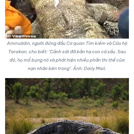
Amiruddin, người đứng đầu Cơ quan Tìm kiếm và Cứu hộ
Tarakan, cho biết: "Cảnh sát đã bắn hạ con cá sấu. Sau
đó, họ mổ bụng nó và phát hiện nhiều phần thi thể của
nạn nhân bên trong". Ảnh: Daily Mail.