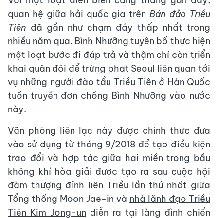
Với một loạt diễn biến căng thẳng gần đây,
quan hệ giữa hải quốc gia trên
Bán đảo Triều
Tiên
đã gần như chạm đáy thấp nhất trong
nhiều năm qua. Bình Nhưỡng tuyên bố thực hiện
một loạt bước đi đáp trả và thậm chí còn triển
khai quân đội để trừng phạt Seoul liên quan tới
vụ những người đào tẩu Triều Tiên ở Hàn Quốc
tuồn truyền đơn chống Bình Nhưỡng vào nước
này.
Văn phòng liên lạc này được chính thức đưa
vào sử dụng từ tháng 9/2018 để tạo điều kiện
trao đổi và hợp tác giữa hai miền trong bầu
không khí hòa giải được tạo ra sau cuộc hội
đàm thượng đỉnh liên Triều lần thứ nhất giữa
Tổng thống Moon Jae-in và
nhà lãnh đạo Triều
Tiên Kim Jong-un
diễn ra tại làng đình chiến