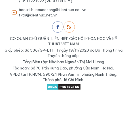
/ 091 122 1222 (VPĐD TPHCM)
baotrithuccuocsong@kienthuc.net.vn -
tkts@kienthuc.net.vn
CƠ QUAN CHỦ QUẢN: LIÊN HIỆP CÁC HỘI KHOA HỌC VÀ KỸ
THUẬT VIỆT NAM
Giấy phép: Số 536/GP-BTTTT ngày 19/11/2020 do Bộ Thông tin và
Truyền thông cấp.
Tổng Biên tập: Nhà báo Nguyễn Thị Mai Hương
Tòa soạn: Số 70 Trần Hưng Đạo, phường Cửa Nam, Hà Nội.
VPĐD tại TP.HCM: 590/24 Phan Văn Trị, phường Hạnh Thông,
Thành phố Hồ Chí Minh.