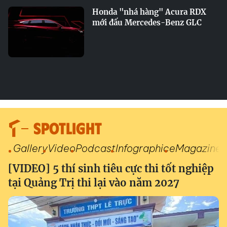
Honda "nhá hàng" Acura RDX
mới đấu Mercedes-Benz GLC
SPOTLIGHT
Gallery
Video
Podcast
Infographic
eMagazine
[VIDEO] 5 thí sinh tiêu cực thi tốt nghiệp
tại Quảng Trị thi lại vào năm 2027