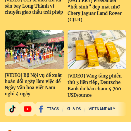
[GALLERY] Freelander
sân bay Long Thành vì
“hồi sinh” đẹp mắt nhờ
chuyển giao thầu trái phép
Chery Jaguar Land Rover
(CJLR)
[VIDEO] Bộ Nội vụ đề xuất
[VIDEO] Vàng tăng phiên
hoán đổi ngày làm việc để
thứ 3 liên tiếp, Deutsche
Ngày Văn hóa Việt Nam
Bank dự báo chạm 4.700
nghỉ 4 ngày
USD/ounce
TT&CS
KH & ĐS
VIETNAMDAILY