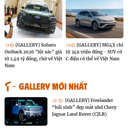
[GALLERY] Subaru
[GALLERY] MG4X chỉ
Outback 2026 "lột xác" giá
từ 349 triệu đồng - SUV cỡ
từ 1,49 tỷ đồng, chờ về Việt
C điện có thể về Việt Nam
Nam
GALLERY MỚI NHẤT
[GALLERY] Freelander
“hồi sinh” đẹp mắt nhờ Chery
Jaguar Land Rover (CJLR)