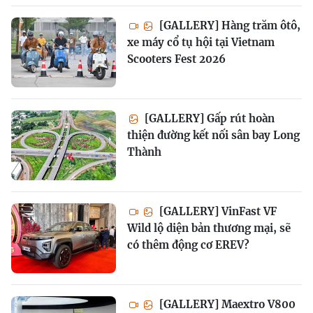
[GALLERY] Hàng trăm ôtô,
xe máy cổ tụ hội tại Vietnam
Scooters Fest 2026
[GALLERY] Gấp rút hoàn
thiện đường kết nối sân bay Long
Thành
[GALLERY] VinFast VF
Wild lộ diện bản thương mại, sẽ
có thêm động cơ EREV?
[GALLERY] Maextro V800