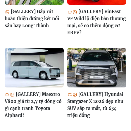
[GALLERY] Gấp rút
[GALLERY] VinFast
hoàn thiện đường kết nối
VF Wild lộ diện bản thương
sân bay Long Thành
mại, sẽ có thêm động cơ
EREV?
[GALLERY] Maextro
[GALLERY] Hyundai
V800 giá từ 2,7 tỷ đồng có
Stargazer X 2026 đẹp như
gì cạnh tranh Toyota
SUV sắp ra mắt, từ 634
Alphard?
triệu đồng