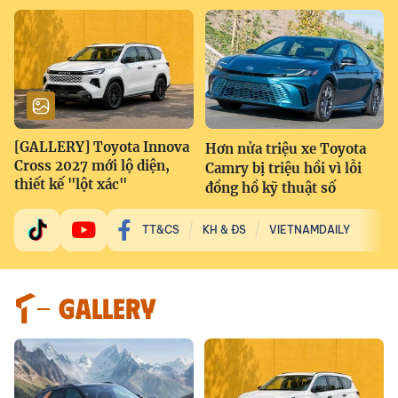
[GALLERY] Toyota Innova
Hơn nửa triệu xe Toyota
Cross 2027 mới lộ diện,
Camry bị triệu hồi vì lỗi
thiết kế "lột xác"
đồng hồ kỹ thuật số
TT&CS
KH & ĐS
VIETNAMDAILY
GALLERY