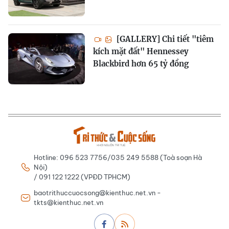
[GALLERY] Chi tiết "tiêm
kích mặt đất" Hennessey
Blackbird hơn 65 tỷ đồng
Hotline: 096 523 7756/035 249 5588 (Toà soạn Hà
Nội)
/ 091 122 1222 (VPĐD TPHCM)
baotrithuccuocsong@kienthuc.net.vn -
tkts@kienthuc.net.vn