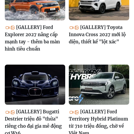
[GALLERY] Ford
[GALLERY] Toyota
Explorer 2027 nâng cấp
Innova Cross 2027 mới lộ
mạnh tay - thêm ba màn
diện, thiết kế "lột xác"
hình tiêu chuẩn
[GALLERY] Bugatti
[GALLERY] Ford
Destrier triệu đô "thửa"
Territory Hybrid Platinum
riêng cho đại gia mê động
từ 710 triệu đồng, chờ về
cơ W16
Việt Nam