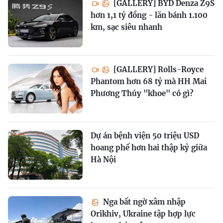
[GALLERY] BYD Denza Z9S
hơn 1,1 tỷ đồng - lăn bánh 1.100
km, sạc siêu nhanh
[GALLERY] Rolls-Royce
Phantom hơn 68 tỷ mà HH Mai
Phương Thúy "khoe" có gì?
Dự án bệnh viện 50 triệu USD
hoang phế hơn hai thập kỷ giữa
Hà Nội
Nga bất ngờ xâm nhập
Orikhiv, Ukraine tập hợp lực