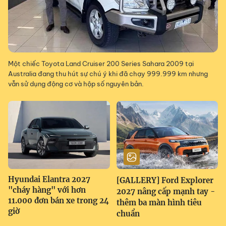
Một chiếc Toyota Land Cruiser 200 Series Sahara 2009 tại
Australia đang thu hút sự chú ý khi đã chạy 999.999 km nhưng
vẫn sử dụng động cơ và hộp số nguyên bản.
Hyundai Elantra 2027
[GALLERY] Ford Explorer
"cháy hàng" với hơn
2027 nâng cấp mạnh tay -
11.000 đơn bán xe trong 24
thêm ba màn hình tiêu
giờ
chuẩn