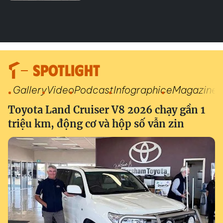
SPOTLIGHT
Gallery
Video
Podcast
Infographic
eMagazine
Toyota Land Cruiser V8 2026 chạy gần 1
triệu km, động cơ và hộp số vẫn zin