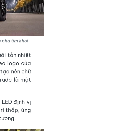
n pha tím khói
ới tản nhiệt
eo logo của
 tạo nên chữ
trước là một
 LED định vị
rí thấp, ứng
tượng.