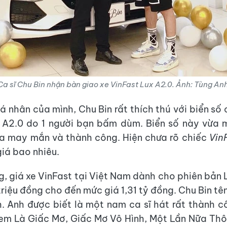
Ca sĩ Chu Bin nhận bàn giao xe VinFast Lux A2.0. Ảnh: Tùng An
á nhân của mình, Chu Bin rất thích thú với biển số
 A2.0 do 1 người bạn bấm dùm. Biển số này vừa 
a may mắn và thành công. Hiện chưa rõ chiếc
Vin
giá bao nhiêu.
ng, giá xe VinFast tại Việt Nam dành cho phiên bản 
riệu đồng cho đến mức giá 1,31 tỷ đồng. Chu Bin tê
 Anh được biết là một nam ca sĩ hát rất thành 
m Là Giấc Mơ, Giấc Mơ Vô Hình, Một Lần Nữa Thôi,