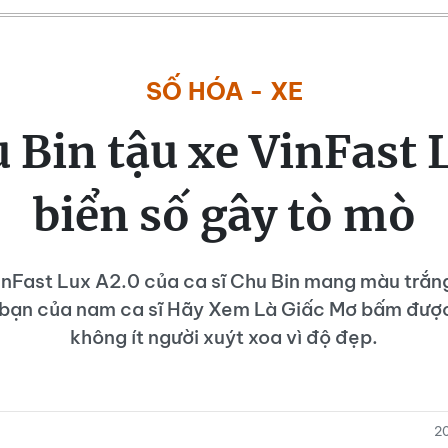
SỐ HÓA - XE
u Bin tậu xe VinFast 
biển số gây tò mò
inFast Lux A2.0 của ca sĩ Chu Bin mang màu trắng
 bạn của nam ca sĩ Hãy Xem Là Giấc Mơ bấm được
không ít người xuýt xoa vì độ đẹp.
2