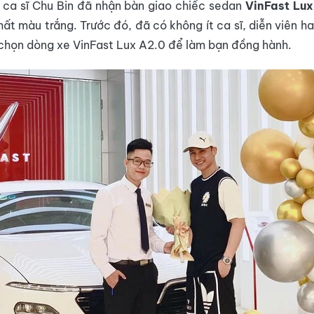
 ca sĩ Chu Bin đã nhận bàn giao chiếc sedan
VinFast Lux
ất màu trắng. Trước đó, đã có không ít ca sĩ, diễn viên h
chọn dòng xe VinFast Lux A2.0 để làm bạn đồng hành.