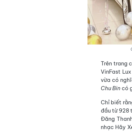
Trên trang c
VinFast Lux
vừa có nghĩ
Chu Bin
có 
Chỉ biết rằ
đầu từ 928 t
Đăng Thanh.
nhạc Hãy Xe