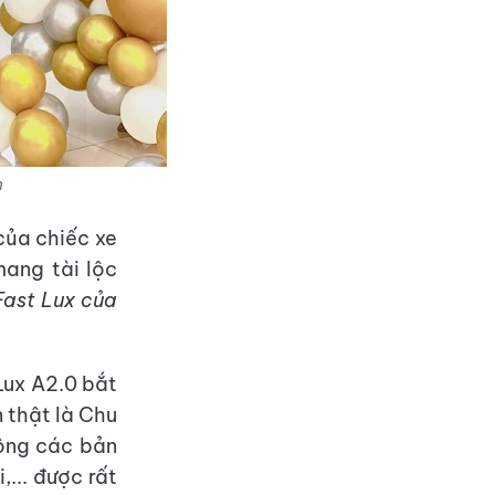
h
 của chiếc xe
mang tài lộc
Fast Lux của
Lux A2.0 bắt
n thật là Chu
công các bản
... được rất