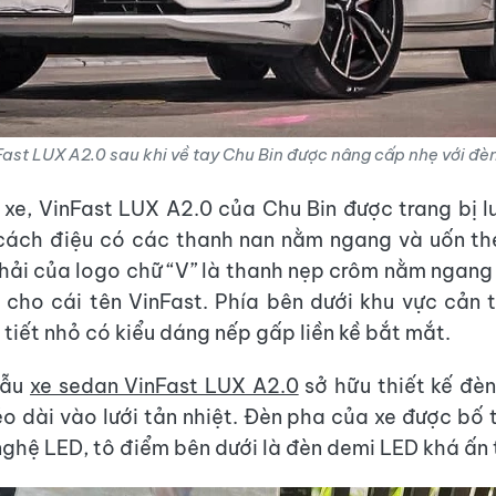
ast LUX A2.0 sau khi về tay Chu Bin được nâng cấp nhẹ với đè
xe, VinFast LUX A2.0 của Chu Bin được trang bị lư
 cách điệu có các thanh nan nằm ngang và uốn th
hải của logo chữ “V” là thanh nẹp crôm nằm ngang
n cho cái tên VinFast. Phía bên dưới khu vực cản 
 tiết nhỏ có kiểu dáng nếp gấp liền kề bắt mắt.
mẫu
xe sedan VinFast LUX A2.0
sở hữu thiết kế đèn
o dài vào lưới tản nhiệt. Đèn pha của xe được bố t
ghệ LED, tô điểm bên dưới là đèn demi LED khá ấn 