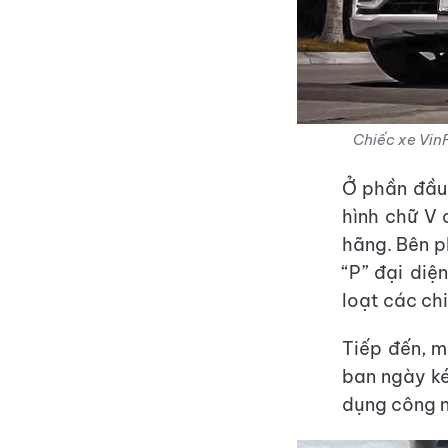
Chiếc xe VinF
Ở phần đầu 
hình chữ V
hãng. Bên p
“P” đại diệ
loạt các chi
Tiếp đến, 
ban ngày ké
dụng công n