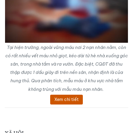
Tại hiện trường, ngoài vũng máu nơi 2 nạn nhân nằm, còn
có rất nhiều vết máu nhỏ giọt, kéo dài từ hè nhà xuống góc
sân, trong nhà tắm và ra vườn. Đặc biệt, CQĐT đã thu
thập được 1 dấu giày đi trên nền sân, nhận định là của
hung thủ. Qua phân tích, mẫu máu ở khu vực nhà tắm
không trùng với mẫu máu nạn nhân.
Xem chi tiết