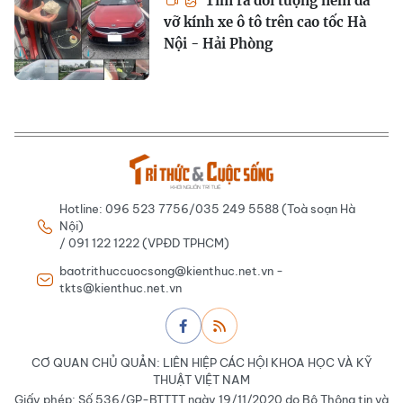
Tìm ra đối tượng ném đá
vỡ kính xe ô tô trên cao tốc Hà
Nội - Hải Phòng
Hotline: 096 523 7756/035 249 5588 (Toà soạn Hà
Nội)
/ 091 122 1222 (VPĐD TPHCM)
baotrithuccuocsong@kienthuc.net.vn -
tkts@kienthuc.net.vn
CƠ QUAN CHỦ QUẢN: LIÊN HIỆP CÁC HỘI KHOA HỌC VÀ KỸ
THUẬT VIỆT NAM
Giấy phép: Số 536/GP-BTTTT ngày 19/11/2020 do Bộ Thông tin và