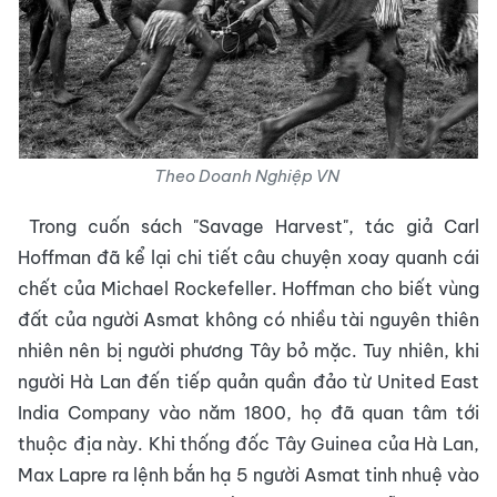
Theo Doanh Nghiệp VN
Trong cuốn sách "Savage Harvest", tác giả Carl
Hoffman đã kể lại chi tiết câu chuyện xoay quanh cái
chết của Michael Rockefeller. Hoffman cho biết vùng
đất của người Asmat không có nhiều tài nguyên thiên
nhiên nên bị người phương Tây bỏ mặc. Tuy nhiên, khi
người Hà Lan đến tiếp quản quần đảo từ United East
India Company vào năm 1800, họ đã quan tâm tới
thuộc địa này. Khi thống đốc Tây Guinea của Hà Lan,
Max Lapre ra lệnh bắn hạ 5 người Asmat tinh nhuệ vào