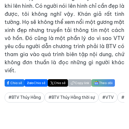
khi lên hình. Có người nói lên hình chỉ cần đẹp là
được, tôi không nghĩ vậy. Khán giả rất tinh
tường. Họ sẽ không thể xem nổi một gương mặt
xinh đẹp nhưng truyền tải thông tin một cách
vô hồn. Đó cũng là một phần lý do vì sao VTV
yêu cầu người dẫn chương trình phải là BTV có
tham gia vào quá trình biên tập nội dung, chứ
không đơn thuần là đọc những gì người khác
viết.
Chia sẻ
Chia sẻ
Chia sẻ
Copy link
Theo dõi
#BTV Thúy Hằng
#BTV Thúy Hằng thời sự
#VTV
#đà