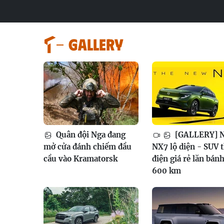
GALLERY
Quân đội Nga đang
[GALLERY] N
mở cửa đánh chiếm đầu
NX7 lộ diện - SUV 
cầu vào Kramatorsk
điện giá rẻ lăn bán
600 km