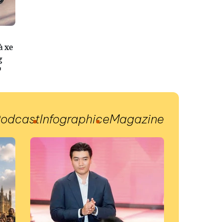
à xe
g
"
odcast
Infographic
eMagazine