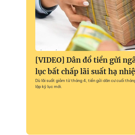
[VIDEO] Dân đổ tiền gửi ng
lục bất chấp lãi suất hạ nhiệ
Dù lãi suất giảm từ tháng 4, tiền gửi dân cư cuối thán
lập kỷ lục mới.