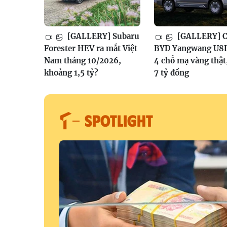
[GALLERY] Subaru
[GALLERY] Ch
Forester HEV ra mắt Việt
BYD Yangwang U8L
Nam tháng 10/2026,
4 chỗ mạ vàng thật
khoảng 1,5 tỷ?
7 tỷ đồng
SPOTLIGHT