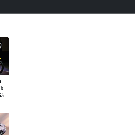
n
ub
iá