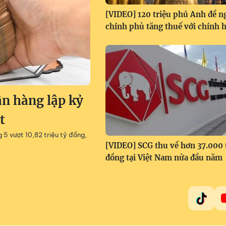
[VIDEO] 120 triệu phú Anh đề n
chính phủ tăng thuế với chính 
ân hàng lập kỷ
t
g 5 vượt 10,82 triệu tỷ đồng,
[VIDEO] SCG thu về hơn 37.000 
đồng tại Việt Nam nửa đầu năm