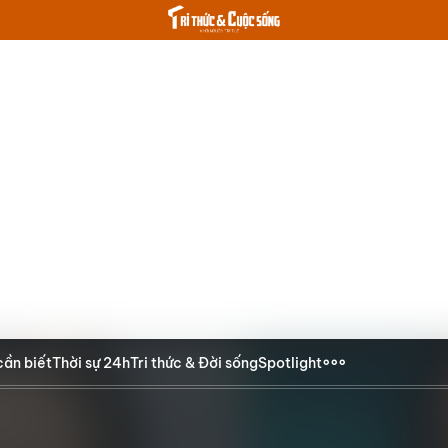
cần biết
Thời sự 24h
Tri thức & Đời sống
Spotlight