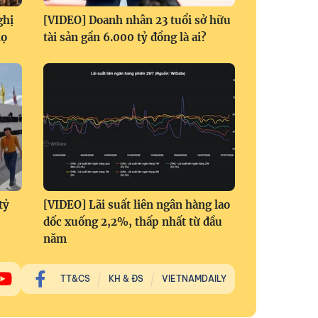
ghị
[VIDEO] Doanh nhân 23 tuổi sở hữu
họ
tài sản gần 6.000 tỷ đồng là ai?
tỷ
[VIDEO] Lãi suất liên ngân hàng lao
dốc xuống 2,2%, thấp nhất từ đầu
năm
TT&CS
KH & ĐS
VIETNAMDAILY