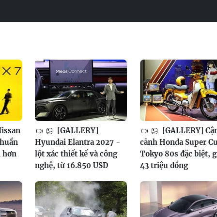
issan
[GALLERY]
[GALLERY] Cậ
thuần
Hyundai Elantra 2027 -
cảnh Honda Super C
h hơn
lột xác thiết kế và công
Tokyo 80s đặc biệt, g
nghệ, từ 16.850 USD
43 triệu đồng