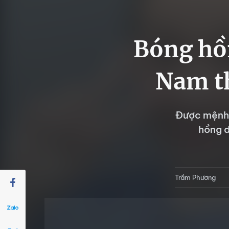
Bóng hồn
Nam t
Được mệnh d
hồng d
Trầm Phương