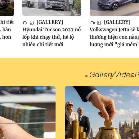
i tiết
[GALLERY]
[GALLERY]
 bản
Hyundai Tucson 2027 nổ
Volkswagen Jetta sẽ l
, hơn
lốp khi chạy thử, hé lộ
thương hiệu con năn
nhiều chi tiết mới
lượng mới "giá mềm
Gallery
Video
P