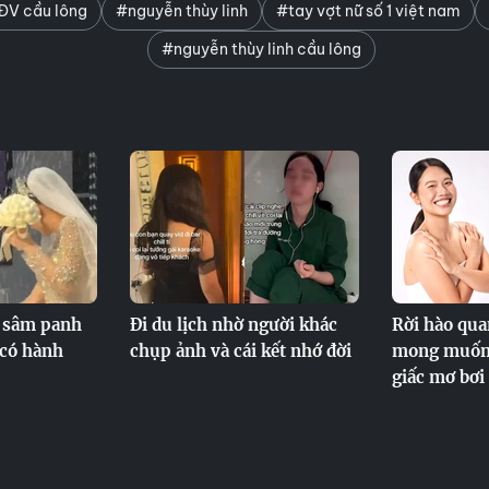
V cầu lông
#nguyễn thùy linh
#tay vợt nữ số 1 việt nam
#nguyễn thùy linh cầu lông
t sâm panh
Đi du lịch nhờ người khác
Rời hào qua
 có hành
chụp ảnh và cái kết nhớ đời
mong muốn 
giấc mơ bơi 