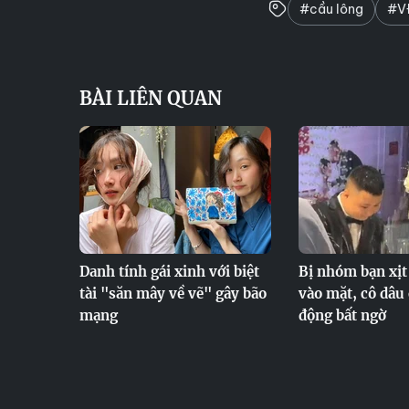
#cầu lông
#VĐ
BÀI LIÊN QUAN
Danh tính gái xinh với biệt
Bị nhóm bạn xị
tài "săn mây về vẽ" gây bão
vào mặt, cô dâu
mạng
động bất ngờ