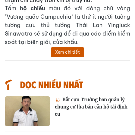
thậm chí chạy trốn khi bị truy nã.
Tấm
hộ chiếu
màu đỏ với dòng chữ vàng
"Vương quốc Campuchia" là thứ ít người tưởng
tượng cựu thủ tướng Thái Lan Yingluck
Sinawatra sẽ sử dụng để đi qua các điểm kiểm
soát tại biên giới, cửa khẩu.
Xem chi tiết
Đọc nhiều nhất
Bắt cựu Trưởng ban quản lý
chung cư lừa bán căn hộ tái định
cư