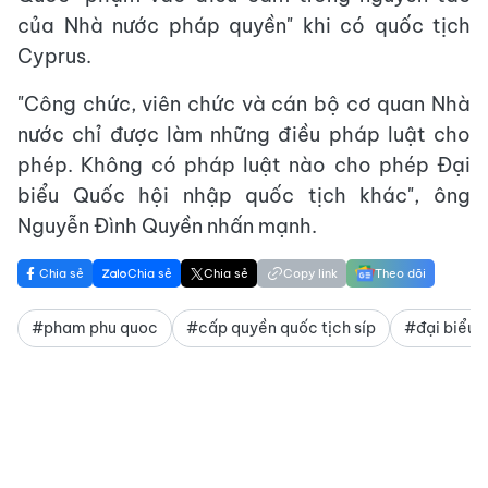
của Nhà nước pháp quyền" khi có quốc tịch
Cyprus.
"Công chức, viên chức và cán bộ cơ quan Nhà
nước chỉ được làm những điều pháp luật cho
phép. Không có pháp luật nào cho phép Đại
biểu Quốc hội nhập quốc tịch khác", ông
Nguyễn Đình Quyền nhấn mạnh.
Chia sẻ
Chia sẻ
Chia sẻ
Copy link
Theo dõi
#pham phu quoc
#cấp quyền quốc tịch síp
#đại biểu 