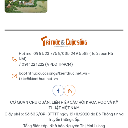
Hotline: 096 523 7756/035 249 5588 (Toà soạn Hà
Nội)
/ 091 122 1222 (VPĐD TPHCM)
baotrithuccuocsong@kienthuc.net.vn -
tkts@kienthuc.net.vn
CƠ QUAN CHỦ QUẢN: LIÊN HIỆP CÁC HỘI KHOA HỌC VÀ KỸ
THUẬT VIỆT NAM
Giấy phép: Số 536/GP-BTTTT ngày 19/11/2020 do Bộ Thông tin và
Truyền thông cấp.
Tổng Biên tập: Nhà báo Nguyễn Thị Mai Hương