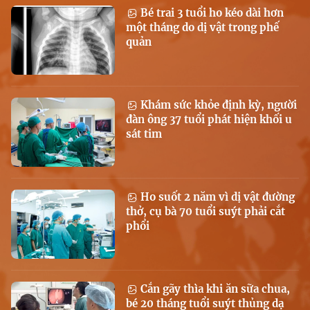
Bé trai 3 tuổi ho kéo dài hơn
một tháng do dị vật trong phế
quản
Khám sức khỏe định kỳ, người
đàn ông 37 tuổi phát hiện khối u
sát tim
Ho suốt 2 năm vì dị vật đường
thở, cụ bà 70 tuổi suýt phải cắt
phổi
Cắn gãy thìa khi ăn sữa chua,
bé 20 tháng tuổi suýt thủng dạ