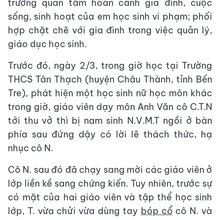
trường quan tâm hoàn cảnh gia đình, cuộc
sống, sinh hoạt của em học sinh vi phạm; phối
hợp chặt chẽ với gia đình trong việc quản lý,
giáo dục học sinh.
Trước đó, ngày 2/3, trong giờ học tại Trường
THCS Tân Thạch (huyện Châu Thành, tỉnh Bến
Tre), phát hiện một học sinh nữ học môn khác
trong giờ, giáo viên dạy môn Anh Văn cô C.T.N
tới thu vở thì bị nam sinh N.V.M.T ngồi ở bàn
phía sau đứng dậy có lời lẽ thách thức, hạ
nhục cô N.
Cô N. sau đó đã chạy sang mời các giáo viên ở
lớp liền kề sang chứng kiến. Tuy nhiên, trước sự
có mặt của hai giáo viên và tập thể học sinh
lớp, T. vừa chửi vừa dùng tay
bóp cổ
cô N. và