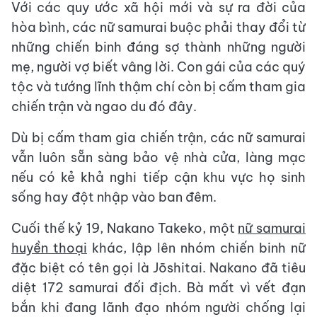
Với các quy ước xã hội mới và sự ra đời của
hòa bình, các nữ samurai buộc phải thay đổi từ
những chiến binh đáng sợ thành những người
mẹ, người vợ biết vâng lời. Con gái của các quý
tộc và tướng lĩnh thậm chí còn bị cấm tham gia
chiến trận và ngao du đó đây.
Dù bị cấm tham gia chiến trận, các nữ samurai
vẫn luôn sẵn sàng bảo vệ nhà cửa, làng mạc
nếu có kẻ khả nghi tiếp cận khu vực họ sinh
sống hay đột nhập vào ban đêm.
Cuối thế kỷ 19, Nakano Takeko, một
nữ samurai
huyền thoại
khác, lập lên nhóm chiến binh nữ
đặc biệt có tên gọi là Jōshitai. Nakano đã tiêu
diệt 172 samurai đối địch. Bà mất vì vết đạn
bắn khi đang lãnh đạo nhóm người chống lại