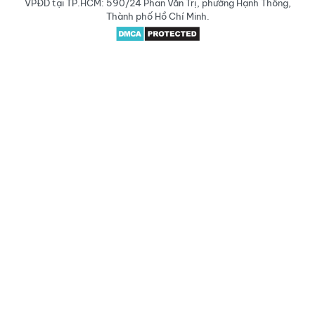
VPĐD tại TP.HCM: 590/24 Phan Văn Trị, phường Hạnh Thông,
Thành phố Hồ Chí Minh.