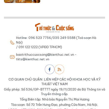
Hotline: 096 523 7756/035 249 5588 (Toà soạn Hà
Nội)
/ 091 122 1222 (VPĐD TPHCM)
baotrithuccuocsong@kienthuc.net.vn -
tkts@kienthuc.net.vn
CƠ QUAN CHỦ QUẢN: LIÊN HIỆP CÁC HỘI KHOA HỌC VÀ KỸ
THUẬT VIỆT NAM
Giấy phép: Số 536/GP-BTTTT ngày 19/11/2020 do Bộ Thông tin và
Truyền thông cấp.
Tổng Biên tập: Nhà báo Nguyễn Thị Mai Hương
Tòa soạn: Số 70 Trần Hưng Đạo, phường Cửa Nam, Hà Nội.