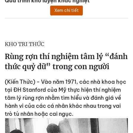
Quá trình khổ luyện khắc nghiệt
Xem chi tiết
KHO TRI THỨC
Rùng rợn thí nghiệm tâm lý “đánh
thức quỷ dữ” trong con người
(Kiến Thức) - Vào năm 1971, các nhà khoa học
tại ĐH Stanford của Mỹ thực hiện thí nghiệm
tâm lý rùng rợn nhằm tìm hiểu và đánh giá về
hành vi của các cá nhân khác nhau trong vai
trò tù nhân hoặc cai ngục.