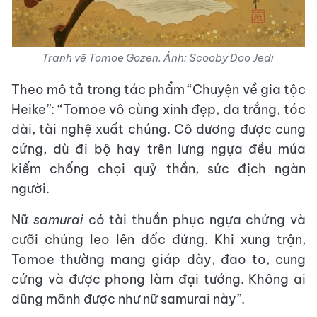
Tranh vẽ Tomoe Gozen. Ảnh: Scooby Doo Jedi
Theo mô tả trong tác phẩm “Chuyện về gia tộc
Heike”: “Tomoe vô cùng xinh đẹp, da trắng, tóc
dài, tài nghệ xuất chúng. Cô dương được cung
cứng, dù đi bộ hay trên lưng ngựa đều múa
kiếm chống chọi quỷ thần, sức địch ngàn
người.
Nữ
samurai
có tài thuần phục ngựa chứng và
cưỡi chúng leo lên dốc đứng. Khi xung trận,
Tomoe thường mang giáp dày, đao to, cung
cứng và được phong làm đại tướng. Không ai
dũng mãnh được như nữ samurai này”.