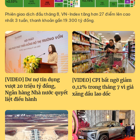
Phiên giao dịch đầu tháng 8, VN-Index tăng hơn 27 điểm lên cao
nhất 3 tuần, thanh khoản gần 19.300 tỷ đồng.
[VIDEO] Dư nợ tín dụng
[VIDEO] CPI bất ngờ giảm
vượt 20 triệu tỷ đồng,
0,12% trong tháng 7 vì giá
Ngân hàng Nhà nước quyết
xăng dầu lao dốc
liệt điều hành