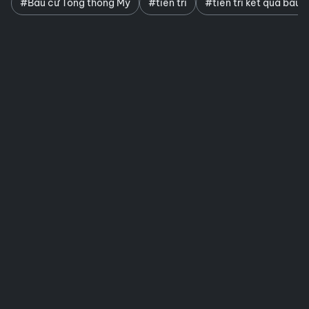
#Bầu cử Tổng thống Mỹ
#tiên tri
#tiên tri kết quả bầu