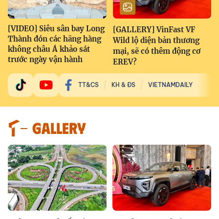
[VIDEO] Siêu sân bay Long
[GALLERY] VinFast VF
Thành đón các hãng hàng
Wild lộ diện bản thương
không châu Á khảo sát
mại, sẽ có thêm động cơ
trước ngày vận hành
EREV?
TT&CS
KH & ĐS
VIETNAMDAILY
GALLERY