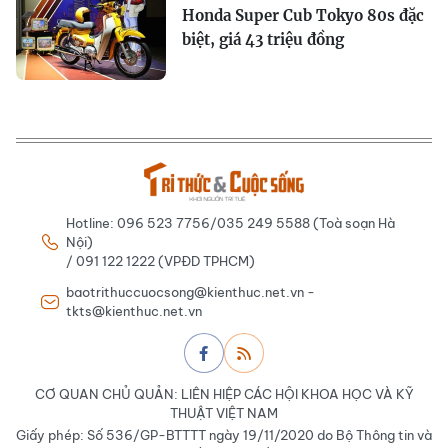
Honda Super Cub Tokyo 80s đặc
biệt, giá 43 triệu đồng
Hotline: 096 523 7756/035 249 5588 (Toà soạn Hà
Nội)
/ 091 122 1222 (VPĐD TPHCM)
baotrithuccuocsong@kienthuc.net.vn -
tkts@kienthuc.net.vn
CƠ QUAN CHỦ QUẢN: LIÊN HIỆP CÁC HỘI KHOA HỌC VÀ KỸ
THUẬT VIỆT NAM
Giấy phép: Số 536/GP-BTTTT ngày 19/11/2020 do Bộ Thông tin và