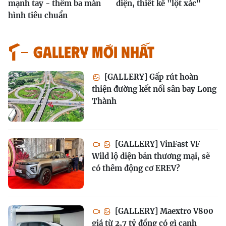
mạnh tay - thêm ba màn
diện, thiết kế "lột xác"
hình tiêu chuẩn
GALLERY MỚI NHẤT
[GALLERY] Gấp rút hoàn
thiện đường kết nối sân bay Long
Thành
[GALLERY] VinFast VF
Wild lộ diện bản thương mại, sẽ
có thêm động cơ EREV?
[GALLERY] Maextro V800
giá từ 2,7 tỷ đồng có gì cạnh