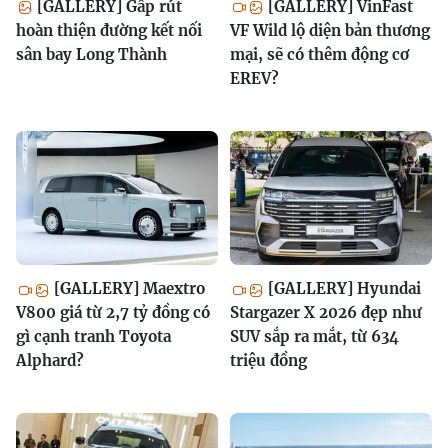
[GALLERY] Gấp rút
[GALLERY] VinFast
hoàn thiện đường kết nối
VF Wild lộ diện bản thương
sân bay Long Thành
mại, sẽ có thêm động cơ
EREV?
[GALLERY] Maextro
[GALLERY] Hyundai
V800 giá từ 2,7 tỷ đồng có
Stargazer X 2026 đẹp như
gì cạnh tranh Toyota
SUV sắp ra mắt, từ 634
Alphard?
triệu đồng