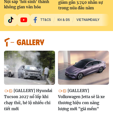
Nội sắp 'hồi sinh' thành
giảm gần 3.740 nhân sự
không gian văn hóa
trong nửa đầu năm
TT&CS
KH & ĐS
VIETNAMDAILY
GALLERY
[GALLERY] Hyundai
[GALLERY]
Tucson 2027 nổ lốp khi
Volkswagen Jetta sẽ là xe
chạy thử, hé lộ nhiều chi
thương hiệu con năng
tiết mới
lượng mới "giá mềm"