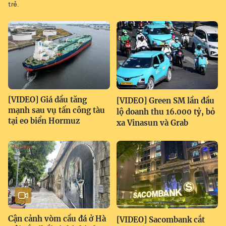
trẻ.
[VIDEO] Giá dầu tăng
[VIDEO] Green SM lần đầu
mạnh sau vụ tấn công tàu
lộ doanh thu 16.000 tỷ, bỏ
tại eo biển Hormuz
xa Vinasun và Grab
Cận cảnh vòm cầu đá ở Hà
[VIDEO] Sacombank cắt