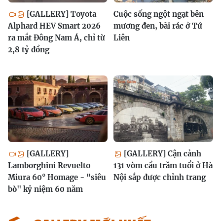
[GALLERY] Toyota
Cuộc sống ngột ngạt bên
Alphard HEV Smart 2026
mương đen, bãi rác ở Tứ
ra mắt Đông Nam Á, chỉ từ
Liên
2,8 tỷ đồng
[GALLERY]
[GALLERY] Cận cảnh
Lamborghini Revuelto
131 vòm cầu trăm tuổi ở Hà
Miura 60° Homage - "siêu
Nội sắp được chỉnh trang
bò" kỷ niệm 60 năm