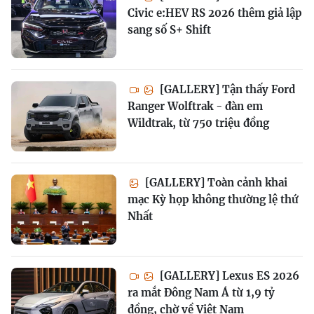
Civic e:HEV RS 2026 thêm giả lập
sang số S+ Shift
[GALLERY] Tận thấy Ford
Ranger Wolftrak - đàn em
Wildtrak, từ 750 triệu đồng
[GALLERY] Toàn cảnh khai
mạc Kỳ họp không thường lệ thứ
Nhất
[GALLERY] Lexus ES 2026
ra mắt Đông Nam Á từ 1,9 tỷ
đồng, chờ về Việt Nam