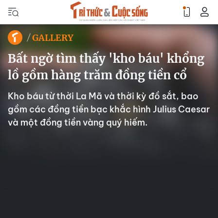
GALLERY
Bất ngờ tìm thấy 'kho báu' khổng
lồ gồm hàng trăm đồng tiền cổ
Kho báu từ thời La Mã và thời kỳ đồ sắt, bao
gồm các đồng tiền bạc khắc hình Julius Caesar
và một đồng tiền vàng quý hiếm.