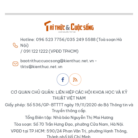
Hotline: 096 523 7756/035 249 5588 (Toà soạn Hà
Nội)
/ 091 122 1222 (VPĐD TPHCM)
baotrithuccuocsong@kienthuc.net.vn -
tkts@kienthuc.net.vn
CƠ QUAN CHỦ QUẢN: LIÊN HIỆP CÁC HỘI KHOA HỌC VÀ KỸ
THUẬT VIỆT NAM
Giấy phép: Số 536/GP-BTTTT ngày 19/11/2020 do Bộ Thông tin và
Truyền thông cấp.
Tổng Biên tập: Nhà báo Nguyễn Thị Mai Hương
Tòa soạn: Số 70 Trần Hưng Đạo, phường Cửa Nam, Hà Nội.
VPĐD tại TP.HCM: 590/24 Phan Văn Trị, phường Hạnh Thông,
Thành phố Hồ Chí Minh.