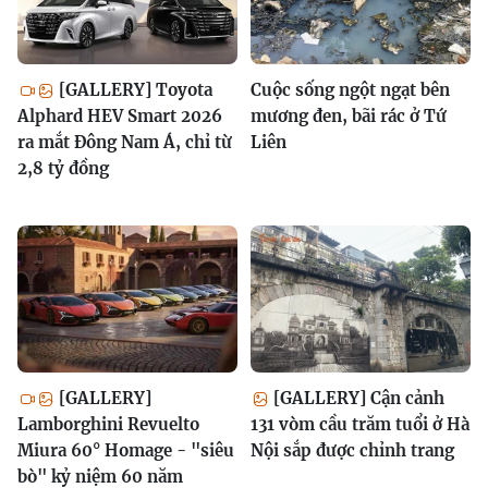
[GALLERY] Toyota
Cuộc sống ngột ngạt bên
Alphard HEV Smart 2026
mương đen, bãi rác ở Tứ
ra mắt Đông Nam Á, chỉ từ
Liên
2,8 tỷ đồng
[GALLERY]
[GALLERY] Cận cảnh
Lamborghini Revuelto
131 vòm cầu trăm tuổi ở Hà
Miura 60° Homage - "siêu
Nội sắp được chỉnh trang
bò" kỷ niệm 60 năm