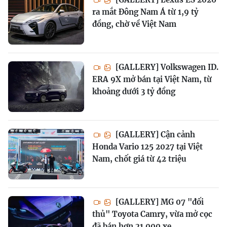
ra mắt Đông Nam Á từ 1,9 tỷ
đồng, chờ về Việt Nam
[GALLERY] Volkswagen ID.
ERA 9X mở bán tại Việt Nam, từ
khoảng dưới 3 tỷ đồng
[GALLERY] Cận cảnh
Honda Vario 125 2027 tại Việt
Nam, chốt giá từ 42 triệu
[GALLERY] MG 07 "đối
thủ" Toyota Camry, vừa mở cọc
đã bán hơn 21.000 xe