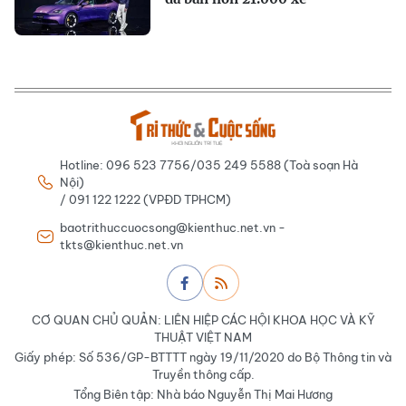
Hotline: 096 523 7756/035 249 5588 (Toà soạn Hà
Nội)
/ 091 122 1222 (VPĐD TPHCM)
baotrithuccuocsong@kienthuc.net.vn -
tkts@kienthuc.net.vn
CƠ QUAN CHỦ QUẢN: LIÊN HIỆP CÁC HỘI KHOA HỌC VÀ KỸ
THUẬT VIỆT NAM
Giấy phép: Số 536/GP-BTTTT ngày 19/11/2020 do Bộ Thông tin và
Truyền thông cấp.
Tổng Biên tập: Nhà báo Nguyễn Thị Mai Hương