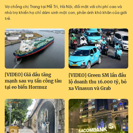
Vợ chồng chị Trang tại Mễ Trì, Hà Nội, đối mặt với chi phí cao và
nhà trọ khiến họ chỉ dám sinh một con, phản ánh khó khăn của giới
trẻ.
[VIDEO] Giá dầu tăng
[VIDEO] Green SM lần đầu
mạnh sau vụ tấn công tàu
lộ doanh thu 16.000 tỷ, bỏ
tại eo biển Hormuz
xa Vinasun và Grab