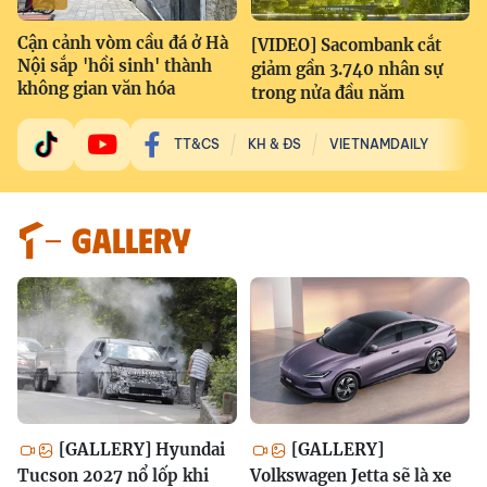
Cận cảnh vòm cầu đá ở Hà
[VIDEO] Sacombank cắt
Nội sắp 'hồi sinh' thành
giảm gần 3.740 nhân sự
không gian văn hóa
trong nửa đầu năm
TT&CS
KH & ĐS
VIETNAMDAILY
GALLERY
[GALLERY] Hyundai
[GALLERY]
Tucson 2027 nổ lốp khi
Volkswagen Jetta sẽ là xe