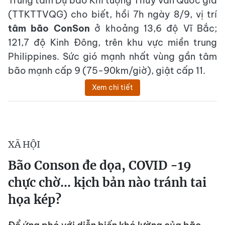
Trung tâm Dự báo Khí tượng Thủy văn Quốc gia
(TTKTTVQG) cho biết, hồi 7h ngày 8/9, vị trí
tâm bão ConSon
ở khoảng 13,6 độ Vĩ Bắc;
121,7 độ Kinh Đông, trên khu vực miền trung
Philippines. Sức gió mạnh nhất vùng gần tâm
bão mạnh cấp 9 (75-90km/giờ), giật cấp 11.
Xem chi tiết
XÃ HỘI
Bão Conson đe dọa, COVID -19
chực chờ... kịch bản nào tránh tai
họa kép?