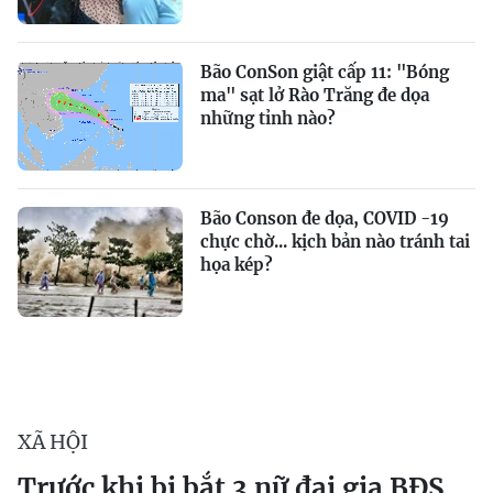
Bão ConSon giật cấp 11: "Bóng
ma" sạt lở Rào Trăng đe dọa
những tỉnh nào?
Bão Conson đe dọa, COVID -19
chực chờ... kịch bản nào tránh tai
họa kép?
XÃ HỘI
Trước khi bị bắt 3 nữ đại gia BĐS