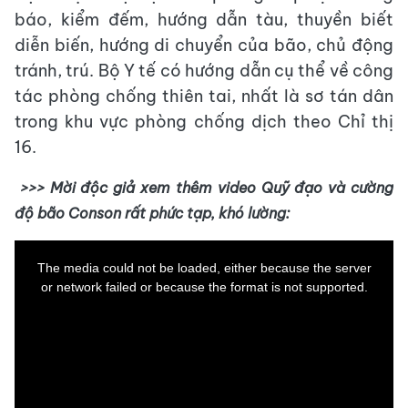
báo, kiểm đếm, hướng dẫn tàu, thuyền biết
diễn biến, hướng di chuyển của bão, chủ động
tránh, trú. Bộ Y tế có hướng dẫn cụ thể về công
tác phòng chống thiên tai, nhất là sơ tán dân
trong khu vực phòng chống dịch theo Chỉ thị
16.
>>> Mời độc giả xem thêm video Quỹ đạo và cường
độ bão Conson rất phức tạp, khó lường:
This
is
a
The media could not be loaded, either because the server
modal
window.
or network failed or because the format is not supported.