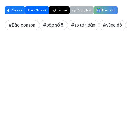
Chia sẻ
Chia sẻ
Chia sẻ
Copy link
Theo dõi
#Bão conson
#bão số 5
#sơ tán dân
#vùng đỏ