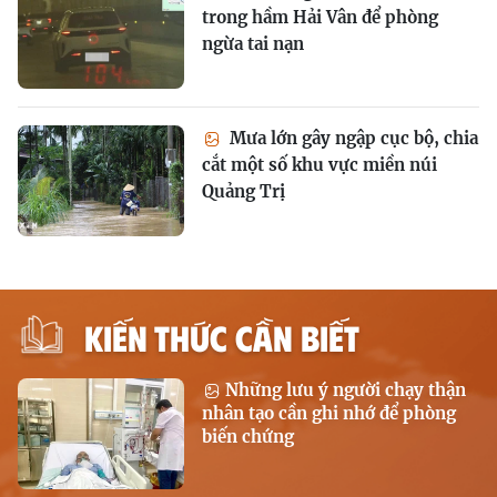
trong hầm Hải Vân để phòng
ngừa tai nạn
Mưa lớn gây ngập cục bộ, chia
cắt một số khu vực miền núi
Quảng Trị
KIẾN THỨC CẦN BIẾT
Những lưu ý người chạy thận
nhân tạo cần ghi nhớ để phòng
biến chứng