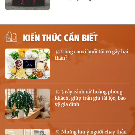
KIẾN THỨC CẦN BIẾT
Uống canxi buổi tối có gây hại
thận?
3 cây cảnh nữ hoàng phòng
khách, giúp trấn giữ tài lộc, bảo
vệ gia đình
Những lưu ý người chạy thận