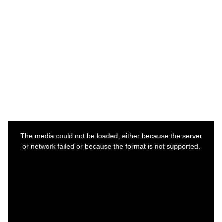
This
is
a
The media could not be loaded, either because the server
modal
window.
or network failed or because the format is not supported.