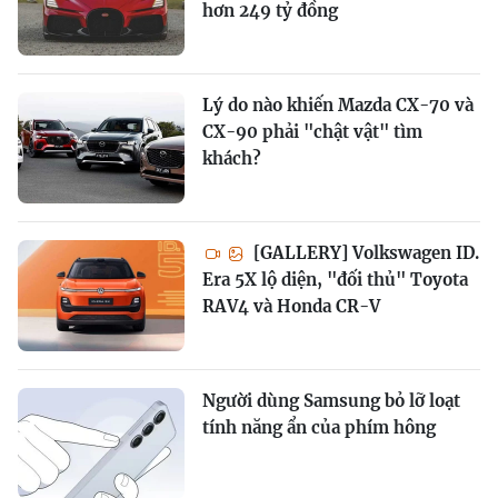
hơn 249 tỷ đồng
Lý do nào khiến Mazda CX-70 và
CX-90 phải "chật vật" tìm
khách?
[GALLERY] Volkswagen ID.
Era 5X lộ diện, "đối thủ" Toyota
RAV4 và Honda CR-V
Người dùng Samsung bỏ lỡ loạt
tính năng ẩn của phím hông