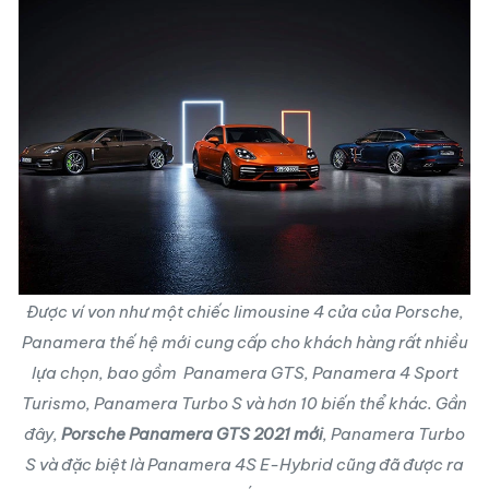
Được ví von như một chiếc limousine 4 cửa của Porsche,
Panamera thế hệ mới cung cấp cho khách hàng rất nhiều
lựa chọn, bao gồm Panamera GTS, Panamera 4 Sport
Turismo, Panamera Turbo S và hơn 10 biến thể khác. Gần
đây,
Porsche Panamera GTS 2021 mới
, Panamera Turbo
S và đặc biệt là Panamera 4S E-Hybrid cũng đã được ra