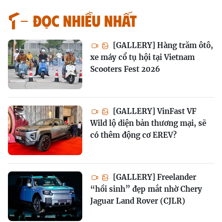
Đọc nhiều nhất
[GALLERY] Hàng trăm ôtô,
xe máy cổ tụ hội tại Vietnam
Scooters Fest 2026
[GALLERY] VinFast VF
Wild lộ diện bản thương mại, sẽ
có thêm động cơ EREV?
[GALLERY] Freelander
“hồi sinh” đẹp mắt nhờ Chery
Jaguar Land Rover (CJLR)