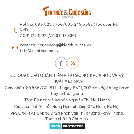
Hotline: 096 523 7756/035 249 5588 (Toà soạn Hà
Nội)
/ 091 122 1222 (VPĐD TPHCM)
baotrithuccuocsong@kienthuc.net.vn -
tkts@kienthuc.net.vn
CƠ QUAN CHỦ QUẢN: LIÊN HIỆP CÁC HỘI KHOA HỌC VÀ KỸ
THUẬT VIỆT NAM
Giấy phép: Số 536/GP-BTTTT ngày 19/11/2020 do Bộ Thông tin và
Truyền thông cấp.
Tổng Biên tập: Nhà báo Nguyễn Thị Mai Hương
Tòa soạn: Số 70 Trần Hưng Đạo, phường Cửa Nam, Hà Nội.
VPĐD tại TP.HCM: 590/24 Phan Văn Trị, phường Hạnh Thông,
Thành phố Hồ Chí Minh.