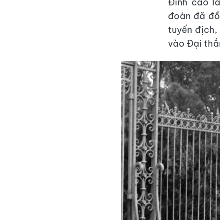
Đỉnh cao l
đoàn đã đồ
tuyến địch,
vào Đại thắ