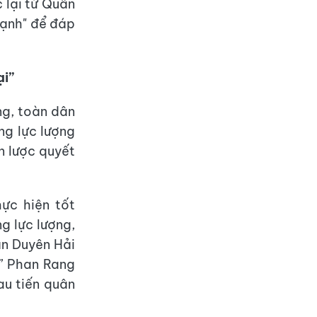
 lại từ Quân
mạnh" để đáp
ại”
ng, toàn dân
ng lực lượng
n lược quyết
ực hiện tốt
g lực lượng,
ân Duyên Hải
p” Phan Rang
au tiến quân