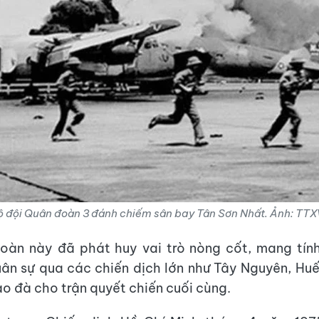
ộ đội Quân đoàn 3 đánh chiếm sân bay Tân Sơn Nhất. Ảnh: TT
oàn này đã phát huy vai trò nòng cốt, mang tính
uân sự qua các chiến dịch lớn như Tây Nguyên, Hu
ạo đà cho trận quyết chiến cuối cùng.