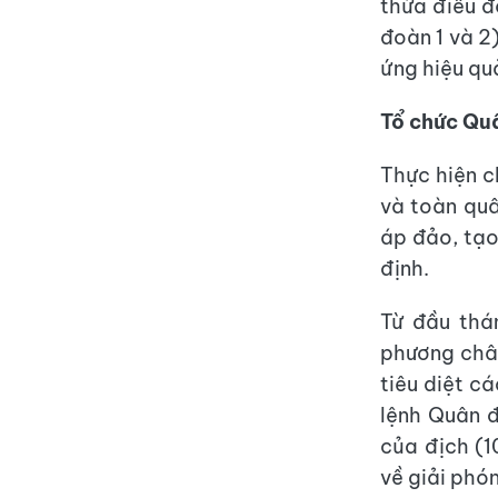
thừa điều đ
đoàn 1 và 2
ứng hiệu quả
Tổ chức Quâ
Thực hiện c
và toàn quâ
áp đảo, tạo
định.
Từ đầu thá
phương châm
tiêu diệt c
lệnh Quân đ
của địch (1
về giải phó