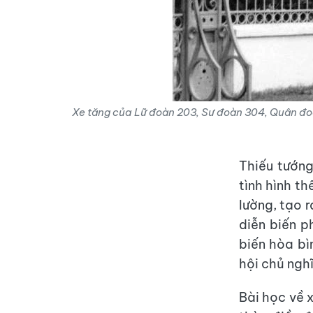
Xe tăng của Lữ đoàn 203, Sư đoàn 304, Quân đo
Thiếu tướng
tình hình th
lường, tạo r
diễn biến p
biến hòa bì
hội chủ ngh
Bài học về 