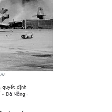
XVN
 quyết định
ế - Đà Nẵng,