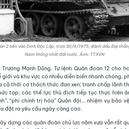
àn 2 tiến vào Dinh Độc Lập, trưa 30/4/1975, đánh dấu Đại thắ
Nam thống nhất đất nước. Ảnh: TTXVN
 Trương Mạnh Dũng, Tư lệnh Quân đoàn 12 cho ha
ế giới và khu vực có nhiều diễn biến nhanh chóng, 
a cả thời cơ thách thức đan xen; tranh chấp lãnh t
hức tạp; các thế lực thù địch tiếp tục thực hiên 
nh”, “phi chính trị hóa” Quân đội... nhiệm vụ bảo v
ĩa đặt ra yêu cầu ngày càng cao.
xây dựng các quân đoàn chủ lực năm xưa vẫn rất qu