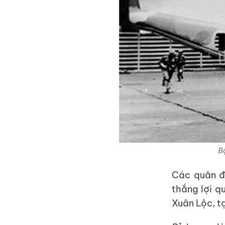
B
Các quân đ
thắng lợi q
Xuân Lộc, t