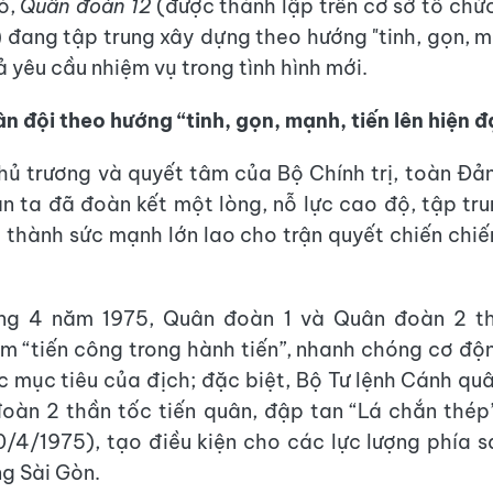
ó,
Quân đoàn 12
(được thành lập trên cơ sở tổ chức
) đang tập trung xây dựng theo hướng "tinh, gọn, 
 yêu cầu nhiệm vụ trong tình hình mới.
n đội theo hướng “tinh, gọn, mạnh, tiến lên hiện đ
hủ trương và quyết tâm của Bộ Chính trị, toàn Đả
n ta đã đoàn kết một lòng, nỗ lực cao độ, tập tru
 thành sức mạnh lớn lao cho trận quyết chiến chiế
ng 4 năm 1975, Quân đoàn 1 và Quân đoàn 2 th
 “tiến công trong hành tiến”, nhanh chóng cơ độn
ác mục tiêu của địch; đặc biệt, Bộ Tư lệnh Cánh qu
oàn 2 thần tốc tiến quân, đập tan “Lá chắn thé
0/4/1975), tạo điều kiện cho các lực lượng phía s
ng Sài Gòn.