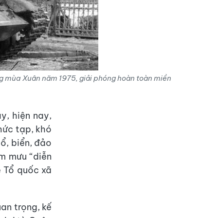
ng mùa Xuân năm 1975, giải phóng hoàn toàn miền
y, hiện nay,
phức tạp, khó
hổ, biển, đảo
âm mưu “diễn
ệ Tổ quốc xã
an trọng, kế