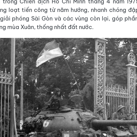
à trong Chiến dịch Hồ Chí Minh tháng 4 năm 197
ng loạt tiến công từ năm hướng, nhanh chóng đậ
 giải phóng Sài Gòn và các vùng còn lại, góp phầ
ng mùa Xuân, thống nhất đất nước.