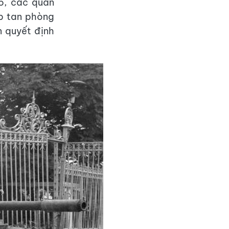
5, các quân
p tan phòng
n quyết định