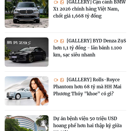
[GALLERY] Cận cảnh BMW
X1 2026 chính hãng Việt Nam,
chốt giá 1,668 tỷ đồng
[GALLERY] BYD Denza Z9S
hơn 1,1 tỷ đồng - lăn bánh 1.100
km, sạc siêu nhanh
[GALLERY] Rolls-Royce
Phantom hơn 68 tỷ mà HH Mai
Phương Thúy "khoe" có gì?
Dự án bệnh viện 50 triệu USD
hoang phế hơn hai thập kỷ giữa