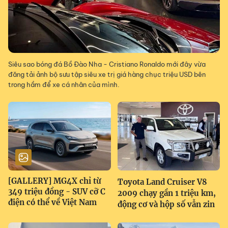
Siêu sao bóng đá Bồ Đào Nha - Cristiano Ronaldo mới đây vừa
đăng tải ảnh bộ sưu tập siêu xe trị giá hàng chục triệu USD bên
trong hầm để xe cá nhân của mình.
[GALLERY] MG4X chỉ từ
Toyota Land Cruiser V8
349 triệu đồng - SUV cỡ C
2009 chạy gần 1 triệu km,
điện có thể về Việt Nam
động cơ và hộp số vẫn zin