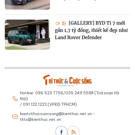
[GALLERY] BYD Ti 7 mới
gần 1,7 tỷ đồng, thiết kế đẹp như
Land Rover Defender
Hotline: 096 523 7756/035 249 5588 (Toà soạn Hà
Nội)
/ 091 122 1222 (VPĐD TPHCM)
baotrithuccuocsong@kienthuc.net.vn -
tkts@kienthuc.net.vn