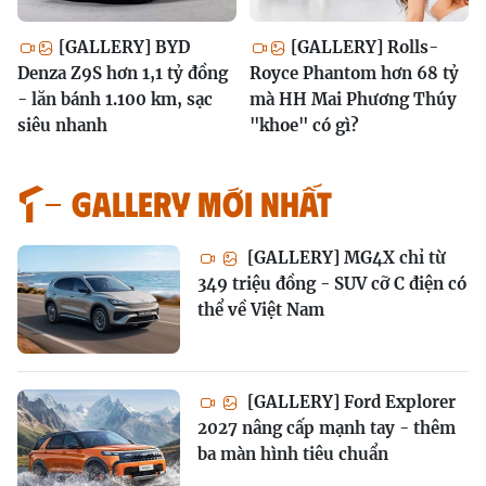
[GALLERY] BYD
[GALLERY] Rolls-
Denza Z9S hơn 1,1 tỷ đồng
Royce Phantom hơn 68 tỷ
- lăn bánh 1.100 km, sạc
mà HH Mai Phương Thúy
siêu nhanh
"khoe" có gì?
GALLERY MỚI NHẤT
[GALLERY] MG4X chỉ từ
349 triệu đồng - SUV cỡ C điện có
thể về Việt Nam
[GALLERY] Ford Explorer
2027 nâng cấp mạnh tay - thêm
ba màn hình tiêu chuẩn