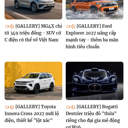
[GALLERY] MG4X chỉ
[GALLERY] Ford
từ 349 triệu đồng - SUV cỡ
Explorer 2027 nâng cấp
C điện có thể về Việt Nam
mạnh tay - thêm ba màn
hình tiêu chuẩn
[GALLERY] Toyota
[GALLERY] Bugatti
Innova Cross 2027 mới lộ
Destrier triệu đô "thửa"
diện, thiết kế "lột xác"
riêng cho đại gia mê động
cơ W16