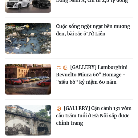
Đông Nam Á, chỉ từ 2,8 tỷ đồng
Cuộc sống ngột ngạt bên mương
đen, bãi rác ở Tứ Liên
[GALLERY] Lamborghini
Revuelto Miura 60° Homage -
"siêu bò" kỷ niệm 60 năm
[GALLERY] Cận cảnh 131 vòm
cầu trăm tuổi ở Hà Nội sắp được
chỉnh trang