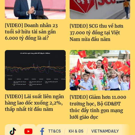
[VIDEO] Doanh nhân 23
[VIDEO] SCG thu về hơn
tuổi sở hữu tài sản gần
37.000 tỷ đồng tại Việt
6.000 tỷ đồng là ai?
Nam nửa đầu năm
[VIDEO] Lãi suất liên ngân
[VIDEO] Giảm hơn 11.000
hàng lao dốc xuống 2,2%,
trường học, Bộ GD&ĐT
thấp nhất từ đầu năm
thúc đẩy tinh gọn mạng
lưới giáo dục
TT&CS
KH & ĐS
VIETNAMDAILY