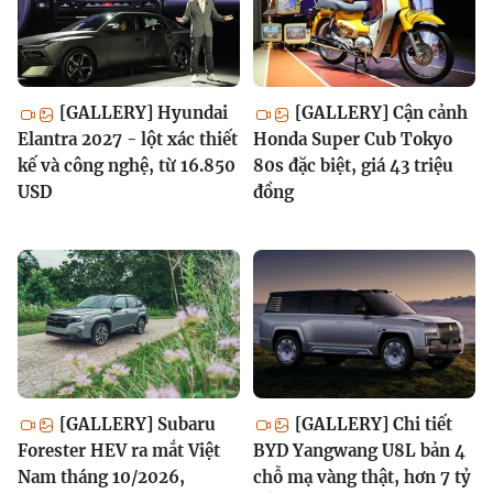
[GALLERY] Hyundai
[GALLERY] Cận cảnh
Elantra 2027 - lột xác thiết
Honda Super Cub Tokyo
kế và công nghệ, từ 16.850
80s đặc biệt, giá 43 triệu
USD
đồng
[GALLERY] Subaru
[GALLERY] Chi tiết
Forester HEV ra mắt Việt
BYD Yangwang U8L bản 4
Nam tháng 10/2026,
chỗ mạ vàng thật, hơn 7 tỷ