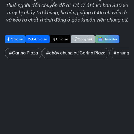
thuê người đến chuyển đồ đi. Có 17 ôtô và hơn 340 xe
máy bị cháy trơ khung, hư hỏng nặng được chuyển đi
và kéo ra chất thành đống ở góc khuôn viên chung cư.
Chia sẻ
Chia sẻ
Chia sẻ
Copy link
Theo dõi
#Carina Plaza
#cháy chung cư Carina Plaza
#chung cư