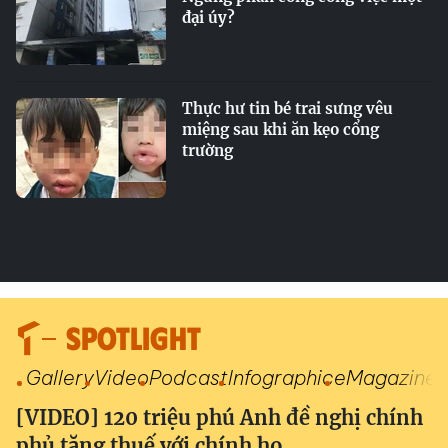
đại úy?
Thực hư tin bé trai sưng vêu
miệng sau khi ăn kẹo cổng
trường
SPOTLIGHT
Gallery
Video
Podcast
Infographic
eMagazine
[VIDEO] 120 triệu phú Anh đề nghị chính
phủ tăng thuế với chính họ