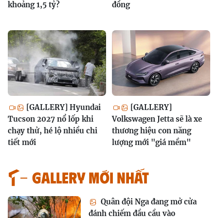
khoảng 1,5 tỷ?
đồng
[GALLERY] Hyundai
[GALLERY]
Tucson 2027 nổ lốp khi
Volkswagen Jetta sẽ là xe
chạy thử, hé lộ nhiều chi
thương hiệu con năng
tiết mới
lượng mới "giá mềm"
GALLERY MỚI NHẤT
Quân đội Nga đang mở cửa
đánh chiếm đầu cầu vào