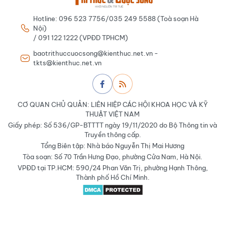
Hotline: 096 523 7756/035 249 5588 (Toà soạn Hà
Nội)
/ 091 122 1222 (VPĐD TPHCM)
baotrithuccuocsong@kienthuc.net.vn -
tkts@kienthuc.net.vn
CƠ QUAN CHỦ QUẢN: LIÊN HIỆP CÁC HỘI KHOA HỌC VÀ KỸ
THUẬT VIỆT NAM
Giấy phép: Số 536/GP-BTTTT ngày 19/11/2020 do Bộ Thông tin và
Truyền thông cấp.
Tổng Biên tập: Nhà báo Nguyễn Thị Mai Hương
Tòa soạn: Số 70 Trần Hưng Đạo, phường Cửa Nam, Hà Nội.
VPĐD tại TP.HCM: 590/24 Phan Văn Trị, phường Hạnh Thông,
Thành phố Hồ Chí Minh.