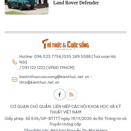
Land Rover Defender
Hotline: 096 523 7756/035 249 5588 (Toà soạn Hà
Nội)
/ 091 122 1222 (VPĐD TPHCM)
baotrithuccuocsong@kienthuc.net.vn -
tkts@kienthuc.net.vn
CƠ QUAN CHỦ QUẢN: LIÊN HIỆP CÁC HỘI KHOA HỌC VÀ KỸ
THUẬT VIỆT NAM
Giấy phép: Số 536/GP-BTTTT ngày 19/11/2020 do Bộ Thông tin và
Truyền thông cấp.
Tổng Biên tập: Nhà báo Nguyễn Thị Mai Hương