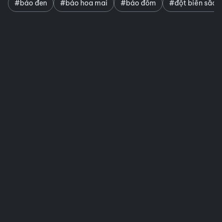
#báo đen
#báo hoa mai
#báo đốm
#đột biến sắc t