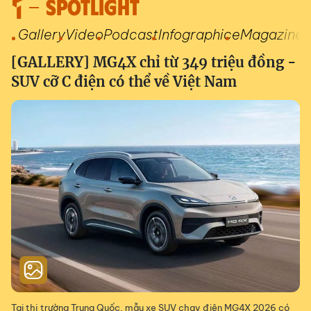
SPOTLIGHT
Gallery
Video
Podcast
Infographic
eMagazine
[GALLERY] MG4X chỉ từ 349 triệu đồng -
SUV cỡ C điện có thể về Việt Nam
Tại thị trường Trung Quốc, mẫu xe SUV chạy điện MG4X 2026 có