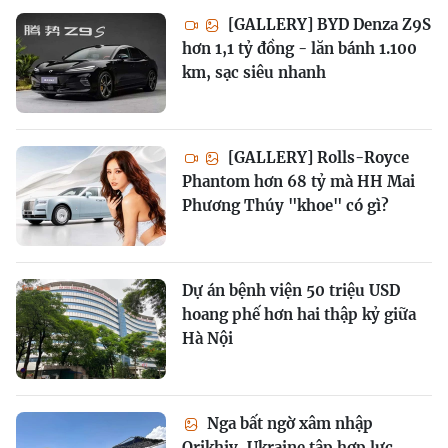
[GALLERY] BYD Denza Z9S
hơn 1,1 tỷ đồng - lăn bánh 1.100
km, sạc siêu nhanh
[GALLERY] Rolls-Royce
Phantom hơn 68 tỷ mà HH Mai
Phương Thúy "khoe" có gì?
Dự án bệnh viện 50 triệu USD
hoang phế hơn hai thập kỷ giữa
Hà Nội
Nga bất ngờ xâm nhập
Orikhiv, Ukraine tập hợp lực