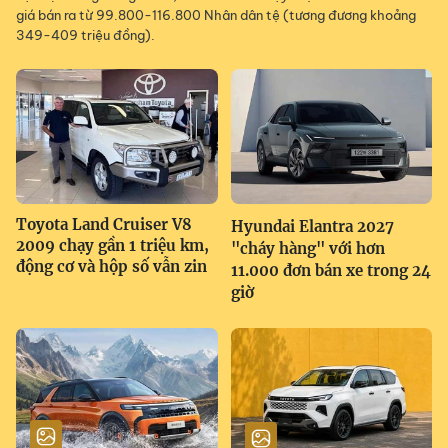
giá bán ra từ 99.800-116.800 Nhân dân tệ (tương đương khoảng
349-409 triệu đồng).
Toyota Land Cruiser V8
Hyundai Elantra 2027
2009 chạy gần 1 triệu km,
"cháy hàng" với hơn
động cơ và hộp số vẫn zin
11.000 đơn bán xe trong 24
giờ