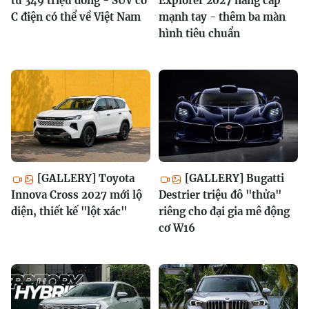
từ 349 triệu đồng - SUV cỡ
Explorer 2027 nâng cấp
C điện có thể về Việt Nam
mạnh tay - thêm ba màn
hình tiêu chuẩn
[GALLERY] Toyota
[GALLERY] Bugatti
Innova Cross 2027 mới lộ
Destrier triệu đô "thửa"
diện, thiết kế "lột xác"
riêng cho đại gia mê động
cơ W16