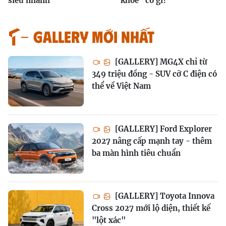
siêu nhanh
"khoe" có gì?
GALLERY MỚI NHẤT
[GALLERY] MG4X chỉ từ
349 triệu đồng - SUV cỡ C điện có
thể về Việt Nam
[GALLERY] Ford Explorer
2027 nâng cấp mạnh tay - thêm
ba màn hình tiêu chuẩn
[GALLERY] Toyota Innova
Cross 2027 mới lộ diện, thiết kế
"lột xác"