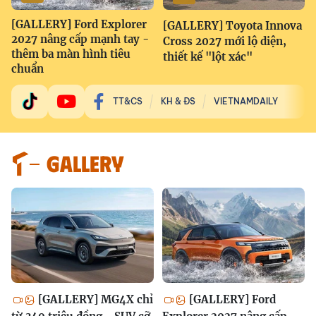
[GALLERY] Ford Explorer
[GALLERY] Toyota Innova
2027 nâng cấp mạnh tay -
Cross 2027 mới lộ diện,
thêm ba màn hình tiêu
thiết kế "lột xác"
chuẩn
TT&CS
KH & ĐS
VIETNAMDAILY
GALLERY
[GALLERY] MG4X chỉ
[GALLERY] Ford