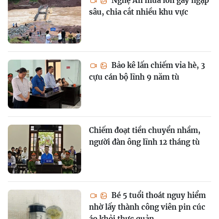
Nghệ An mưa lớn gây ngập
sâu, chia cắt nhiều khu vực
Bảo kê lấn chiếm vỉa hè, 3
cựu cán bộ lĩnh 9 năm tù
Chiếm đoạt tiền chuyển nhầm,
người đàn ông lĩnh 12 tháng tù
Bé 5 tuổi thoát nguy hiểm
nhờ lấy thành công viên pin cúc
áo khỏi thực quản