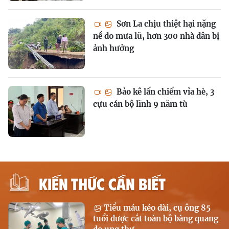
Sơn La chịu thiệt hại nặng
nề do mưa lũ, hơn 300 nhà dân bị
ảnh hưởng
Bảo kê lấn chiếm vỉa hè, 3
cựu cán bộ lĩnh 9 năm tù
KIẾN THỨC CẦN BIẾT
Tiểu máu kéo dài, cụ ông 85
tuổi được cắt toàn bộ bàng quang