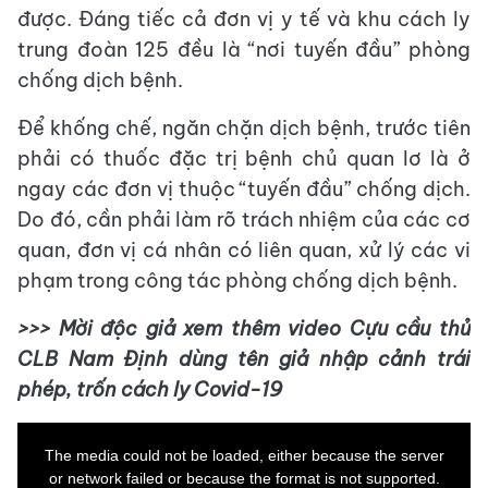
được. Đáng tiếc cả đơn vị y tế và khu cách ly
trung đoàn 125 đều là “nơi tuyến đầu” phòng
chống dịch bệnh.
Để khống chế, ngăn chặn dịch bệnh, trước tiên
phải có thuốc đặc trị bệnh chủ quan lơ là ở
ngay các đơn vị thuộc “tuyến đầu” chống dịch.
Do đó, cần phải làm rõ trách nhiệm của các cơ
quan, đơn vị cá nhân có liên quan, xử lý các vi
phạm trong công tác phòng chống dịch bệnh.
>>> Mời độc giả xem thêm video Cựu cầu thủ
CLB Nam Định dùng tên giả nhập cảnh trái
phép, trốn cách ly Covid-19
This
is
a
The media could not be loaded, either because the server
modal
window.
or network failed or because the format is not supported.