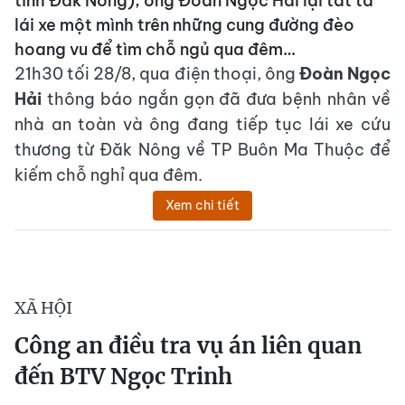
tỉnh Đắk Nông), ông Đoàn Ngọc Hải lại tất tả
lái xe một mình trên những cung đường đèo
hoang vu để tìm chỗ ngủ qua đêm…
21h30 tối 28/8, qua điện thoại, ông
Đoàn Ngọc
Hải
thông báo ngắn gọn đã đưa bệnh nhân về
nhà an toàn và ông đang tiếp tục lái xe cứu
thương từ Đăk Nông về TP Buôn Ma Thuộc để
kiếm chỗ nghỉ qua đêm.
Xem chi tiết
XÃ HỘI
Công an điều tra vụ án liên quan
đến BTV Ngọc Trinh