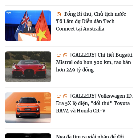
Tổng Bí thư, Chủ tịch nước
Tô Lâm dự Diễn đàn Tech
Connect tại Australia
[GALLERY] Chi tiết Bugatti
Mistral odo hơn 500 km, rao bán
hơn 249 tỷ đồng
[GALLERY] Volkswagen ID.
Era 5X lộ diện, "đối thủ" Toyota
RAV4 và Honda CR-V
Nga đã tìm ra giải pháp để đối