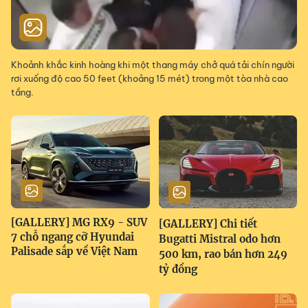
Khoảnh khắc kinh hoàng khi một thang máy chở quá tải chín người
rơi xuống độ cao 50 feet (khoảng 15 mét) trong một tòa nhà cao
tầng.
[GALLERY] MG RX9 - SUV
[GALLERY] Chi tiết
7 chỗ ngang cỡ Hyundai
Bugatti Mistral odo hơn
Palisade sắp về Việt Nam
500 km, rao bán hơn 249
tỷ đồng