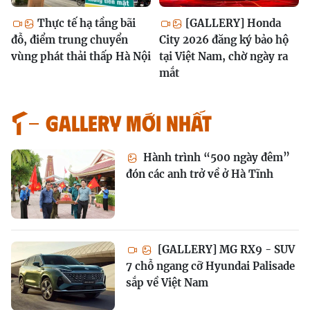
Thực tế hạ tầng bãi
[GALLERY] Honda
đỗ, điểm trung chuyển
City 2026 đăng ký bảo hộ
vùng phát thải thấp Hà Nội
tại Việt Nam, chờ ngày ra
mắt
GALLERY MỚI NHẤT
Hành trình “500 ngày đêm”
đón các anh trở về ở Hà Tĩnh
[GALLERY] MG RX9 - SUV
7 chỗ ngang cỡ Hyundai Palisade
sắp về Việt Nam