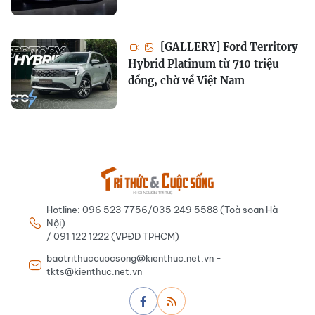
[GALLERY] Ford Territory
Hybrid Platinum từ 710 triệu
đồng, chờ về Việt Nam
Hotline: 096 523 7756/035 249 5588 (Toà soạn Hà
Nội)
/ 091 122 1222 (VPĐD TPHCM)
baotrithuccuocsong@kienthuc.net.vn -
tkts@kienthuc.net.vn