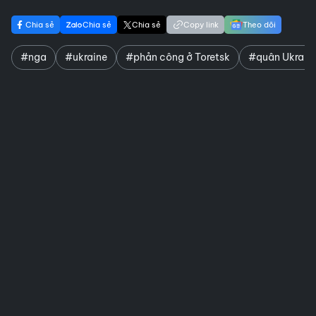
Chia sẻ
Chia sẻ
Chia sẻ
Copy link
Theo dõi
#nga
#ukraine
#phản công ở Toretsk
#quân Ukraine