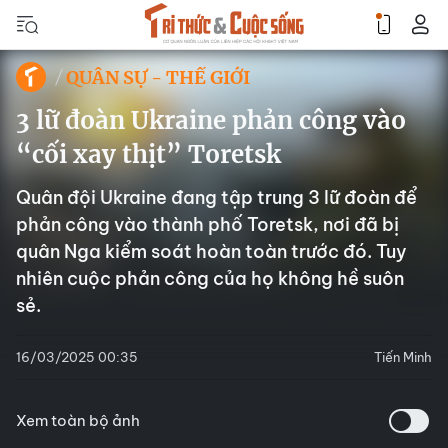
QUÂN SỰ - THẾ GIỚI
3 lữ đoàn Ukraine phản công vào
“cối xay thịt” Toretsk
Quân đội Ukraine đang tập trung 3 lữ đoàn để
phản công vào thành phố Toretsk, nơi đã bị
quân Nga kiểm soát hoàn toàn trước đó. Tuy
nhiên cuộc phản công của họ không hề suôn
sẻ.
16/03/2025 00:35
Tiến Minh
Xem toàn bộ ảnh