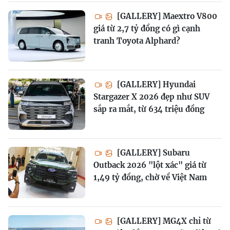
[GALLERY] Maextro V800
giá từ 2,7 tỷ đồng có gì cạnh
tranh Toyota Alphard?
[GALLERY] Hyundai
Stargazer X 2026 đẹp như SUV
sắp ra mắt, từ 634 triệu đồng
[GALLERY] Subaru
Outback 2026 "lột xác" giá từ
1,49 tỷ đồng, chờ về Việt Nam
[GALLERY] MG4X chỉ từ