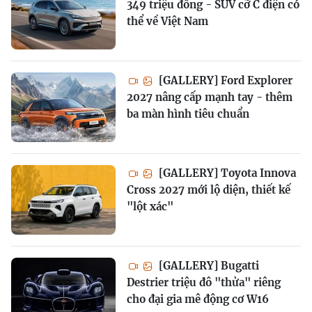
349 triệu đồng - SUV cỡ C điện có
thể về Việt Nam
[GALLERY] Ford Explorer
2027 nâng cấp mạnh tay - thêm
ba màn hình tiêu chuẩn
[GALLERY] Toyota Innova
Cross 2027 mới lộ diện, thiết kế
"lột xác"
[GALLERY] Bugatti
Destrier triệu đô "thửa" riêng
cho đại gia mê động cơ W16