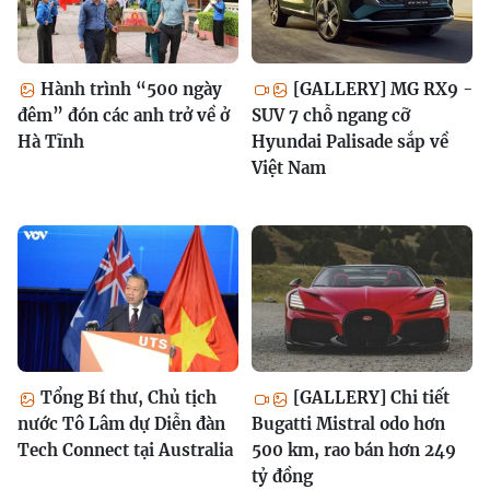
Hành trình “500 ngày
[GALLERY] MG RX9 -
đêm” đón các anh trở về ở
SUV 7 chỗ ngang cỡ
Hà Tĩnh
Hyundai Palisade sắp về
Việt Nam
Tổng Bí thư, Chủ tịch
[GALLERY] Chi tiết
nước Tô Lâm dự Diễn đàn
Bugatti Mistral odo hơn
Tech Connect tại Australia
500 km, rao bán hơn 249
tỷ đồng