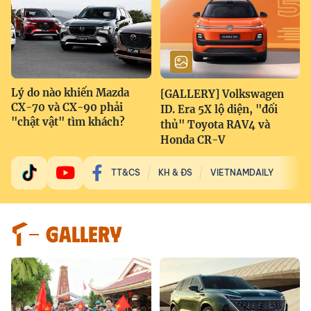
Lý do nào khiến Mazda
[GALLERY] Volkswagen
CX-70 và CX-90 phải
ID. Era 5X lộ diện, "đối
"chật vật" tìm khách?
thủ" Toyota RAV4 và
Honda CR-V
TT&CS
KH & ĐS
VIETNAMDAILY
GALLERY