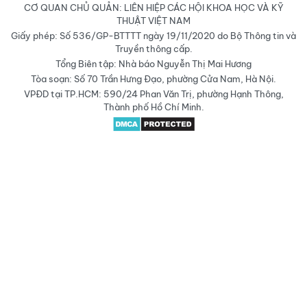
CƠ QUAN CHỦ QUẢN: LIÊN HIỆP CÁC HỘI KHOA HỌC VÀ KỸ
THUẬT VIỆT NAM
Giấy phép: Số 536/GP-BTTTT ngày 19/11/2020 do Bộ Thông tin và
Truyền thông cấp.
Tổng Biên tập: Nhà báo Nguyễn Thị Mai Hương
Tòa soạn: Số 70 Trần Hưng Đạo, phường Cửa Nam, Hà Nội.
VPĐD tại TP.HCM: 590/24 Phan Văn Trị, phường Hạnh Thông,
Thành phố Hồ Chí Minh.