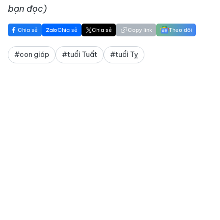
bạn đọc)
Chia sẻ
Chia sẻ
Chia sẻ
Copy link
Theo dõi
#con giáp
#tuổi Tuất
#tuổi Tỵ