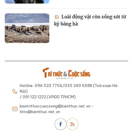
Loài động vật còn sống sót từ
kỷ băng hà
Hotline: 096 523 7756/035 249 5588 (Toà soạn Hà
Nội)
/ 091 122 1222 (VPĐD TPHCM)
baotrithuccuocsong@kienthuc.net.vn -
tkts@kienthuc.net.vn