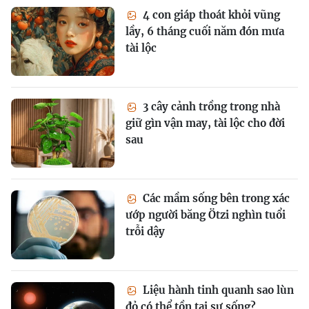
4 con giáp thoát khỏi vũng
lầy, 6 tháng cuối năm đón mưa
tài lộc
3 cây cảnh trồng trong nhà
giữ gìn vận may, tài lộc cho đời
sau
Các mầm sống bên trong xác
ướp người băng Ötzi nghìn tuổi
trỗi dậy
Liệu hành tinh quanh sao lùn
đỏ có thể tồn tại sự sống?