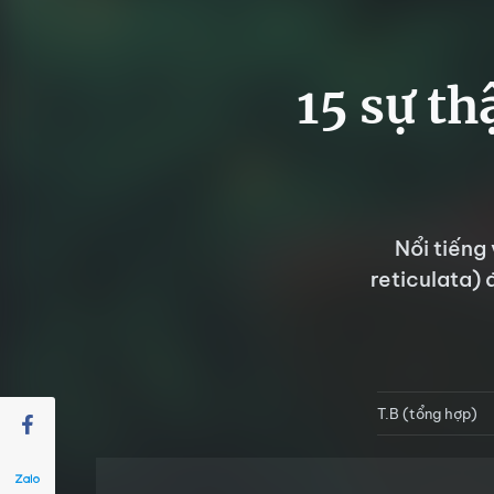
15 sự th
Nổi tiếng
reticulata) 
T.B (tổng hợp)