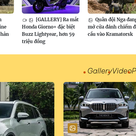
m
[GALLERY] Ra mắt
Quân đội Nga đan
ine
Honda Giorno+ đặc biệt
mở cửa đánh chiếm 
phản
Buzz Lightyear, hơn 59
cầu vào Kramatorsk
triệu đồng
Gallery
Video
P