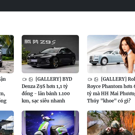
Cận
[GALLERY] BYD
[GALLERY] Rol
6
Denza Z9S hơn 1,1 tỷ
Royce Phantom hơn 
am,
đồng - lăn bánh 1.100
tỷ mà HH Mai Phươn
ồng
km, sạc siêu nhanh
Thúy "khoe" có gì?