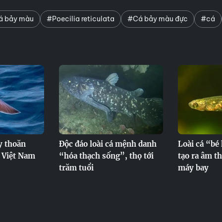
 bảy màu
#Poecilia reticulata
#Cá bảy màu đực
#cá
ay thoăn
Độc đáo loài cá mệnh danh
Loài cá “bé
: Việt Nam
“hóa thạch sống”, thọ tới
tạo ra âm t
trăm tuổi
máy bay