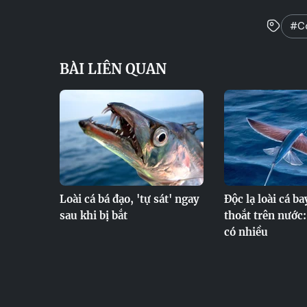
#Cá
BÀI LIÊN QUAN
Loài cá bá đạo, 'tự sát' ngay
Độc lạ loài cá b
sau khi bị bắt
thoắt trên nước
có nhiều