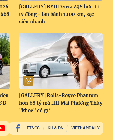
2026
[GALLERY] BYD Denza Z9S hơn 1,1
1,668
tỷ đồng - lăn bánh 1.100 km, sạc
siêu nhanh
riệu
[GALLERY] Rolls-Royce Phantom
ỡ B
hơn 68 tỷ mà HH Mai Phương Thúy
"khoe" có gì?
TT&CS
KH & ĐS
VIETNAMDAILY