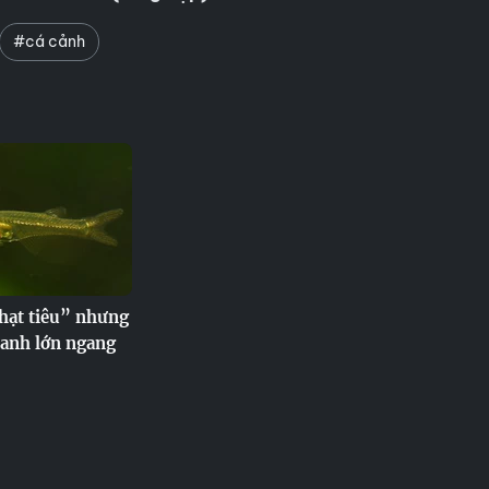
#cá cảnh
 hạt tiêu” nhưng
hanh lớn ngang