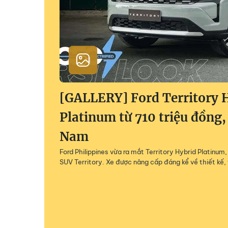
[GALLERY] Ford Territory 
Platinum từ 710 triệu đồng,
Nam
Ford Philippines vừa ra mắt Territory Hybrid Platinu
SUV Territory. Xe được nâng cấp đáng kể về thiết kế, 