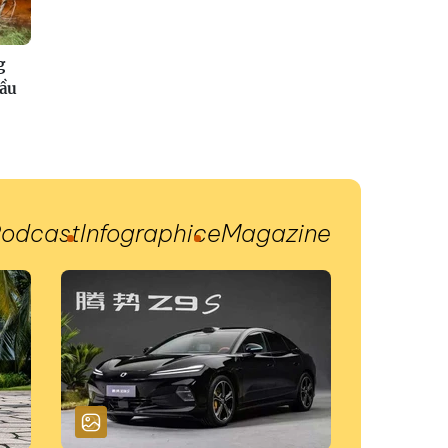
g
đầu
odcast
Infographic
eMagazine