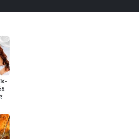
ls-
68
g