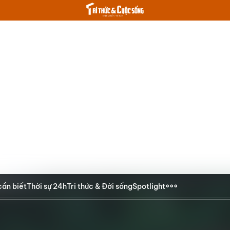
cần biết
Thời sự 24h
Tri thức & Đời sống
Spotlight