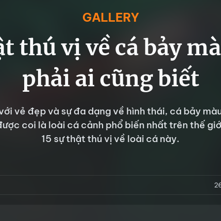
GALLERY
ật thú vị về cá bảy 
phải ai cũng biết
 với vẻ đẹp và sự đa dạng về hình thái, cá bảy màu
được coi là loài cá cảnh phổ biến nhất trên thế giớ
15 sự thật thú vị về loài cá này.
2