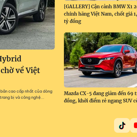
[GALLERY] Cận cảnh BMW X1 
chính hãng Việt Nam, chốt giá 
tỷ đồng
Hybrid
 chờ về Việt
m, bản cao cấp nhất của dòng
Mazda CX-5 đang giảm đến 69 t
trang bị và công nghệ...
đồng, khởi điểm rẻ ngang SUV c