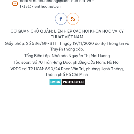
baotrithuccuocsong@kienthuc.net.vn -
tkts@kienthuc.net.vn
CƠ QUAN CHỦ QUẢN: LIÊN HIỆP CÁC HỘI KHOA HỌC VÀ KỸ
THUẬT VIỆT NAM
Giấy phép: Số 536/GP-BTTTT ngày 19/11/2020 do Bộ Thông tin và
Truyền thông cấp.
Tổng Biên tập: Nhà báo Nguyễn Thị Mai Hương
Tòa soạn: Số 70 Trần Hưng Đạo, phường Cửa Nam, Hà Nội.
VPĐD tại TP.HCM: 590/24 Phan Văn Trị, phường Hạnh Thông,
Thành phố Hồ Chí Minh.