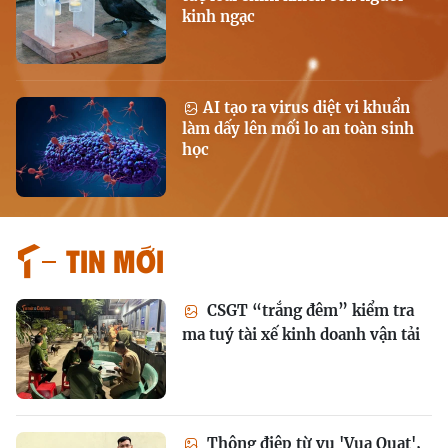
kinh ngạc
AI tạo ra virus diệt vi khuẩn
làm dấy lên mối lo an toàn sinh
học
Tin mới
CSGT “trắng đêm” kiểm tra
ma tuý tài xế kinh doanh vận tải
Thông điệp từ vụ 'Vua Quạt',