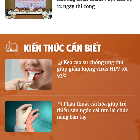
12 ngày thi công
KIẾN THỨC CẦN BIẾT
Kẹo cao su chống ung thư
giúp giảm lượng virus HPV tới
93%
Phẫu thuật cái hóa giúp trẻ
thiểu sản ngón cái tìm lại chức
năng bàn tay