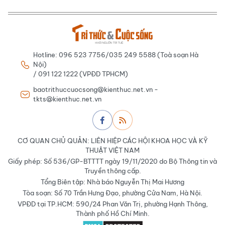
Hotline: 096 523 7756/035 249 5588 (Toà soạn Hà
Nội)
/ 091 122 1222 (VPĐD TPHCM)
baotrithuccuocsong@kienthuc.net.vn -
tkts@kienthuc.net.vn
CƠ QUAN CHỦ QUẢN: LIÊN HIỆP CÁC HỘI KHOA HỌC VÀ KỸ
THUẬT VIỆT NAM
Giấy phép: Số 536/GP-BTTTT ngày 19/11/2020 do Bộ Thông tin và
Truyền thông cấp.
Tổng Biên tập: Nhà báo Nguyễn Thị Mai Hương
Tòa soạn: Số 70 Trần Hưng Đạo, phường Cửa Nam, Hà Nội.
VPĐD tại TP.HCM: 590/24 Phan Văn Trị, phường Hạnh Thông,
Thành phố Hồ Chí Minh.