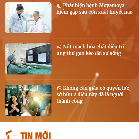
Phát hiện bệnh Moyamoya
hiếm gặp sau cơn xuất huyết não
Nút mạch hóa chất điều trị
ung thư gan kéo dài sự sống
Không cần giàu có quyền lực,
sở hữu 2 điều này đã là người
thành công
Tin mới