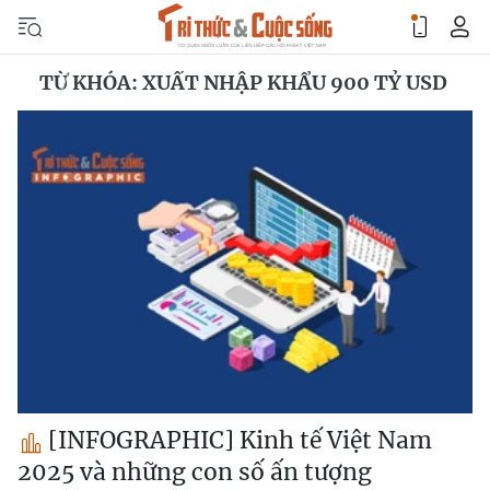
TỪ KHÓA: XUẤT NHẬP KHẨU 900 TỶ USD
[INFOGRAPHIC] Kinh tế Việt Nam
2025 và những con số ấn tượng