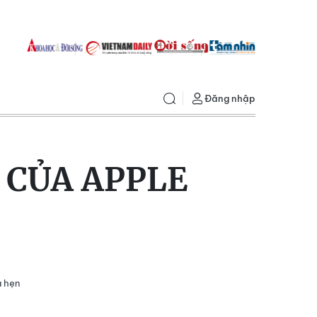
Đăng nhập
 CỦA APPLE
a hẹn