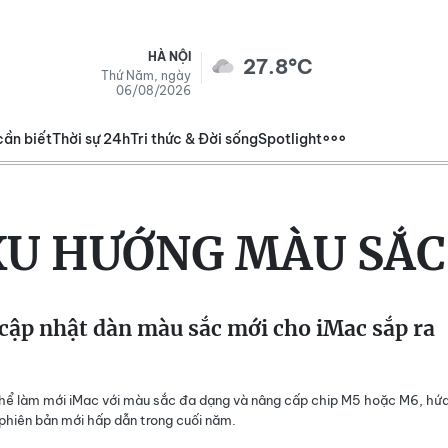
HÀ NỘI
27.8°C
Thứ Năm, ngày
06/08/2026
cần biết
Thời sự 24h
Tri thức & Đời sống
Spotlight
XU HƯỚNG MÀU SẮC
cập nhật dàn màu sắc mới cho iMac sắp ra
hể làm mới iMac với màu sắc đa dạng và nâng cấp chip M5 hoặc M6, hứ
hiên bản mới hấp dẫn trong cuối năm.