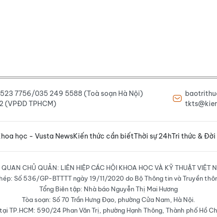
6 523 7756/035 249 5588 (Toà soạn Hà Nội)
baotrith
222 (VPĐD TPHCM)
tkts@kien
hoa học - Vusta News
Kiến thức cần biết
Thời sự 24h
Tri thức & Đời
 QUAN CHỦ QUẢN: LIÊN HIỆP CÁC HỘI KHOA HỌC VÀ KỸ THUẬT VIỆT 
hép: Số 536/GP-BTTTT ngày 19/11/2020 do Bộ Thông tin và Truyền thô
Tổng Biên tập: Nhà báo Nguyễn Thị Mai Hương
Tòa soạn: Số 70 Trần Hưng Đạo, phường Cửa Nam, Hà Nội.
ại TP.HCM: 590/24 Phan Văn Trị, phường Hạnh Thông, Thành phố Hồ Ch