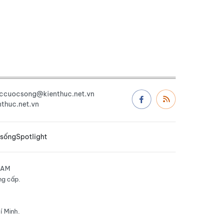
uccuocsong@kienthuc.net.vn
thuc.net.vn
 sống
Spotlight
NAM
ng cấp.
í Minh.