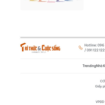
Hotline: 09
/ 091 122 1
Trending
Nhà K
CƠ
Giấy p
VPĐD t