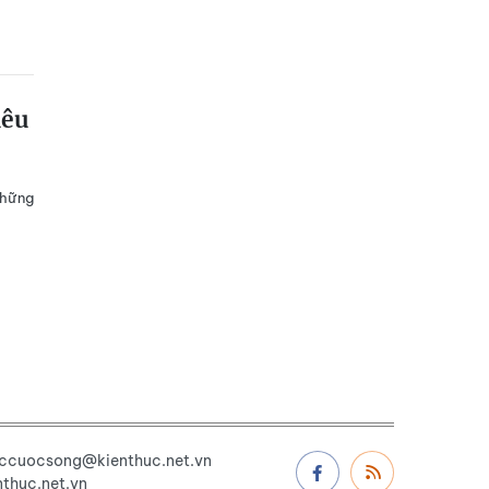
iêu
những
uccuocsong@kienthuc.net.vn
thuc.net.vn