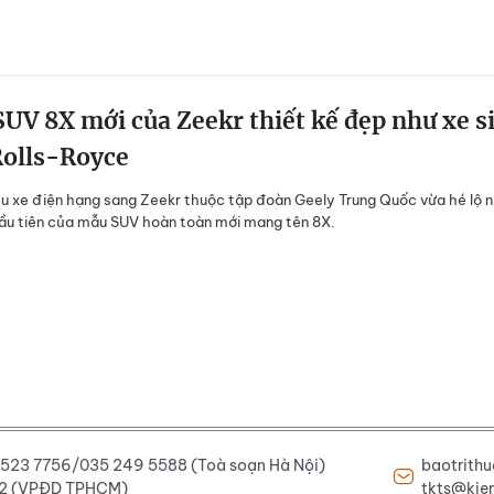
UV 8X mới của Zeekr thiết kế đẹp như xe s
Rolls-Royce
u xe điện hạng sang Zeekr thuộc tập đoàn Geely Trung Quốc vừa hé lộ 
ầu tiên của mẫu SUV hoàn toàn mới mang tên 8X.
6 523 7756/035 249 5588 (Toà soạn Hà Nội)
baotrith
222 (VPĐD TPHCM)
tkts@kien