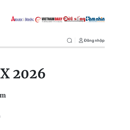
Đăng nhập
8X 2026
km
g