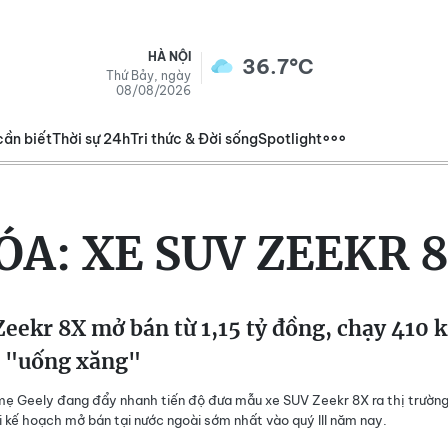
HÀ NỘI
36.7°C
Thứ Bảy, ngày
08/08/2026
cần biết
Thời sự 24h
Tri thức & Đời sống
Spotlight
ÓA:
XE SUV ZEEKR 
eekr 8X mở bán từ 1,15 tỷ đồng, chạy 410 
 "uống xăng"
ẹ Geely đang đẩy nhanh tiến độ đưa mẫu xe SUV Zeekr 8X ra thị trườn
i kế hoạch mở bán tại nước ngoài sớm nhất vào quý III năm nay.