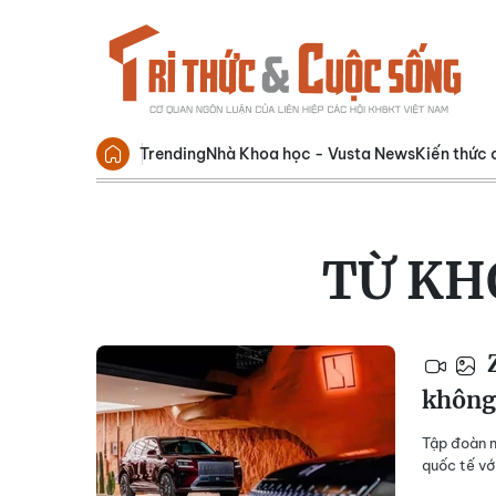
Trending
Nhà Khoa học - Vusta News
Kiến thức 
TỪ KH
Z
không
Tập đoàn m
quốc tế vớ