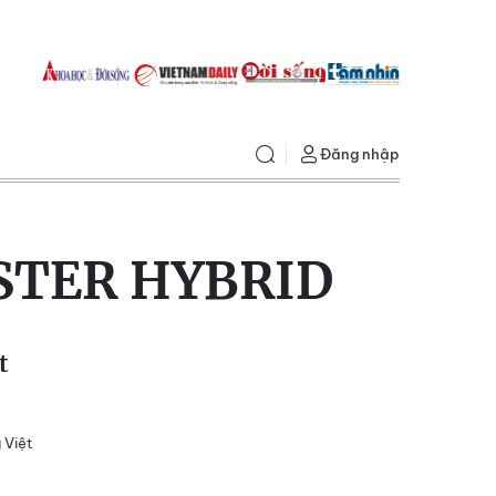
Đăng nhập
STER HYBRID
t
 Việt