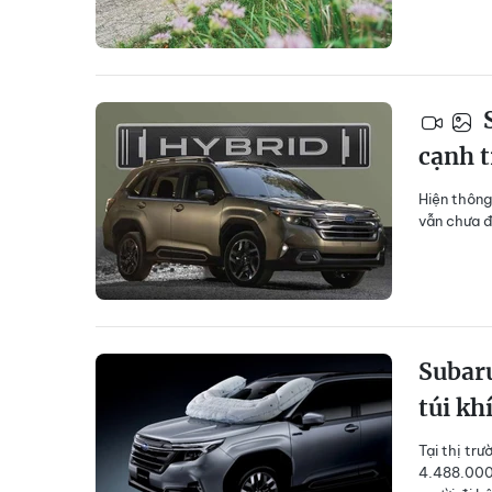
S
cạnh 
Hiện thông
vẫn chưa đ
Subaru
túi kh
Tại thị tr
4.488.000 