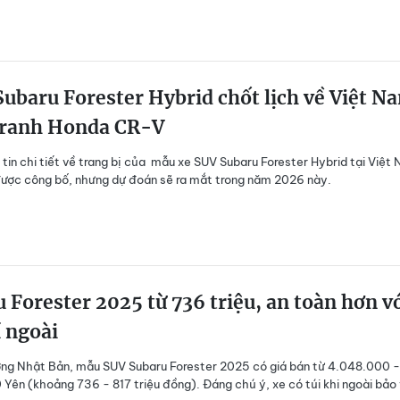
ubaru Forester Hybrid chốt lịch về Việt N
tranh Honda CR-V
 tin chi tiết về trang bị của mẫu xe SUV Subaru Forester Hybrid tại Việt
ược công bố, nhưng dự đoán sẽ ra mắt trong năm 2026 này.
 Forester 2025 từ 736 triệu, an toàn hơn v
í ngoài
ường Nhật Bản, mẫu SUV Subaru Forester 2025 có giá bán từ 4.048.000 -
Yên (khoảng 736 - 817 triệu đồng). Đáng chú ý, xe có túi khi ngoài bảo