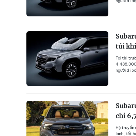
người đi bộ
Subaru
túi kh
Tại thị tr
4.488.000 
người đi bộ
Subaru
chỉ 6,
Hệ truyền 
lanh, kết h