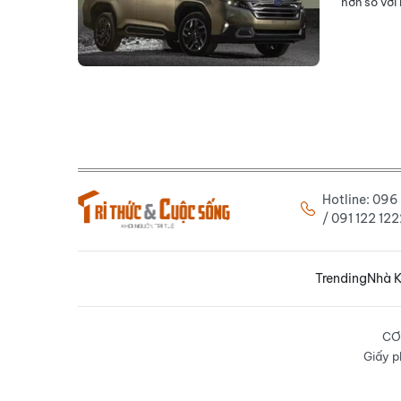
hơn so với
Hotline: 09
/ 091 122 1
Trending
Nhà K
CƠ
Giấy p