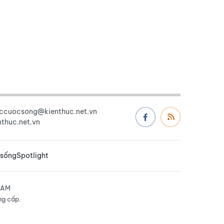
uccuocsong@kienthuc.net.vn
thuc.net.vn
 sống
Spotlight
NAM
ng cấp.