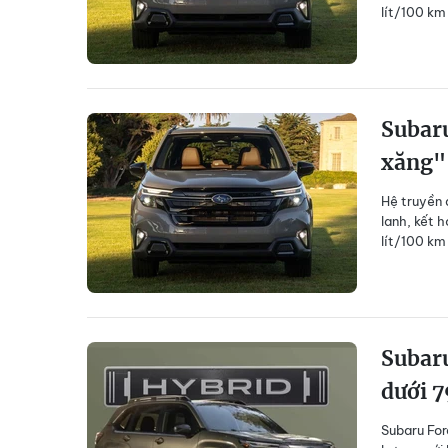
lít/100 km 
Subaru
xăng" 
Hệ truyền 
lanh, kết h
lít/100 km 
Subaru
dưới 7
Subaru For