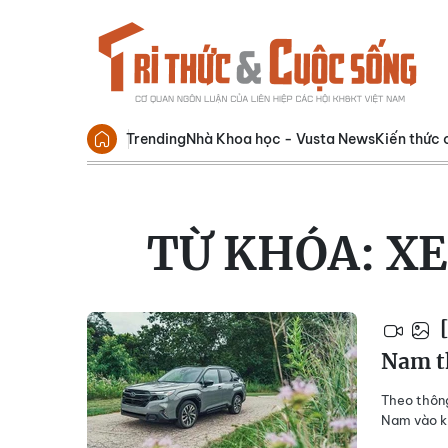
Trending
Nhà Khoa học - Vusta News
Kiến thức 
TỪ KHÓA:
XE
[
Nam t
Theo thông
Nam vào kh