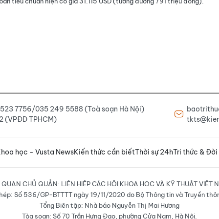
 bản tiêu chuẩn hiện có giá 31.115 USD (tương đương 791 triệu đồng).
6 523 7756/035 249 5588 (Toà soạn Hà Nội)
baotrith
222 (VPĐD TPHCM)
tkts@kien
hoa học - Vusta News
Kiến thức cần biết
Thời sự 24h
Tri thức & Đời
 QUAN CHỦ QUẢN: LIÊN HIỆP CÁC HỘI KHOA HỌC VÀ KỸ THUẬT VIỆT 
hép: Số 536/GP-BTTTT ngày 19/11/2020 do Bộ Thông tin và Truyền thô
Tổng Biên tập: Nhà báo Nguyễn Thị Mai Hương
Tòa soạn: Số 70 Trần Hưng Đạo, phường Cửa Nam, Hà Nội.