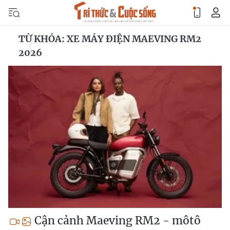
TỪ KHÓA: XE MÁY ĐIỆN MAEVING RM2
2026
Cận cảnh Maeving RM2 - môtô