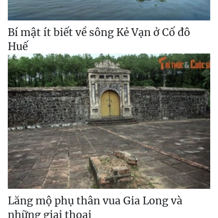
Bí mật ít biết về sông Kẻ Vạn ở Cố đô
Huế
Lăng mộ phụ thân vua Gia Long và
những giai thoại