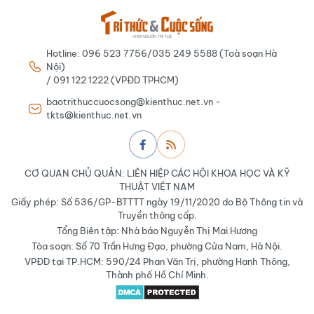
Hotline: 096 523 7756/035 249 5588 (Toà soạn Hà
Nội)
/ 091 122 1222 (VPĐD TPHCM)
baotrithuccuocsong@kienthuc.net.vn -
tkts@kienthuc.net.vn
CƠ QUAN CHỦ QUẢN: LIÊN HIỆP CÁC HỘI KHOA HỌC VÀ KỸ
THUẬT VIỆT NAM
Giấy phép: Số 536/GP-BTTTT ngày 19/11/2020 do Bộ Thông tin và
Truyền thông cấp.
Tổng Biên tập: Nhà báo Nguyễn Thị Mai Hương
Tòa soạn: Số 70 Trần Hưng Đạo, phường Cửa Nam, Hà Nội.
VPĐD tại TP.HCM: 590/24 Phan Văn Trị, phường Hạnh Thông,
Thành phố Hồ Chí Minh.