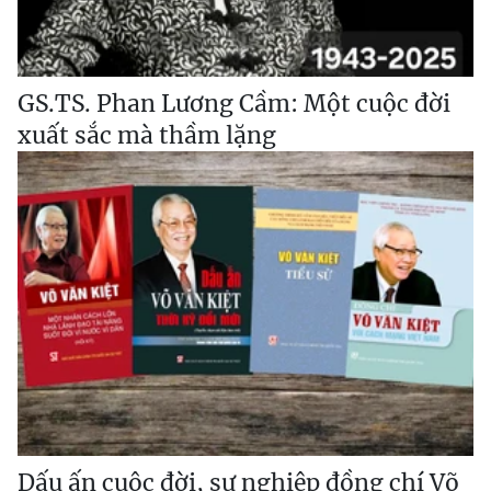
GS.TS. Phan Lương Cầm: Một cuộc đời
xuất sắc mà thầm lặng
Dấu ấn cuộc đời, sự nghiệp đồng chí Võ