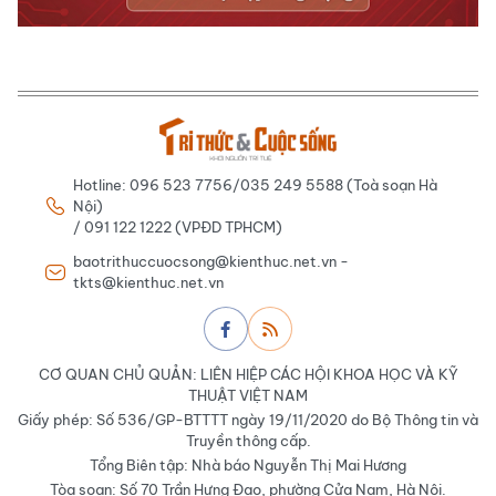
Hotline: 096 523 7756/035 249 5588 (Toà soạn Hà
Nội)
/ 091 122 1222 (VPĐD TPHCM)
baotrithuccuocsong@kienthuc.net.vn -
tkts@kienthuc.net.vn
CƠ QUAN CHỦ QUẢN: LIÊN HIỆP CÁC HỘI KHOA HỌC VÀ KỸ
THUẬT VIỆT NAM
Giấy phép: Số 536/GP-BTTTT ngày 19/11/2020 do Bộ Thông tin và
Truyền thông cấp.
Tổng Biên tập: Nhà báo Nguyễn Thị Mai Hương
Tòa soạn: Số 70 Trần Hưng Đạo, phường Cửa Nam, Hà Nội.