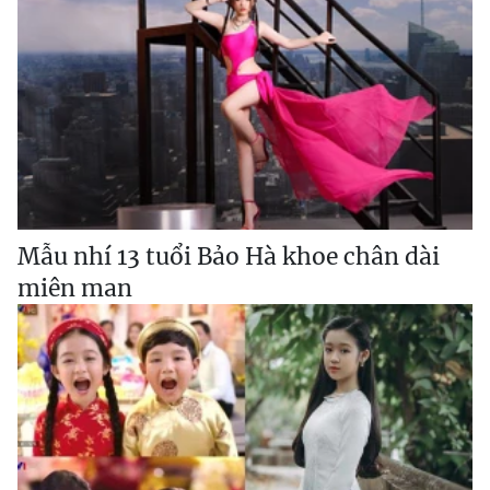
Mẫu nhí 13 tuổi Bảo Hà khoe chân dài
miên man