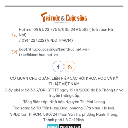
Hotline: 096 523 7756/035 249 5588 (Toà soạn Hà
Nội)
/ 091 122 1222 (VPĐD TPHCM)
baotrithuccuocsong@kienthuc.net.vn -
tkts@kienthuc.net.vn
CƠ QUAN CHỦ QUẢN: LIÊN HIỆP CÁC HỘI KHOA HỌC VÀ KỸ
THUẬT VIỆT NAM
Giấy phép: Số 536/GP-BTTTT ngày 19/11/2020 do Bộ Thông tin và
Truyền thông cấp.
Tổng Biên tập: Nhà báo Nguyễn Thị Mai Hương
Tòa soạn: Số 70 Trần Hưng Đạo, phường Cửa Nam, Hà Nội.
VPĐD tại TP.HCM: 590/24 Phan Văn Trị, phường Hạnh Thông,
Thành phố Hồ Chí Minh.