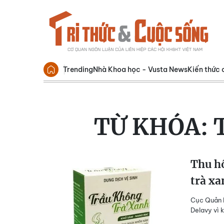
Trending
Nhà Khoa học - Vusta News
Kiến thức 
TỪ KHÓA:
Thu hồ
trà xa
Cục Quản l
Delavy vì 