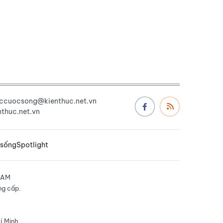
uccuocsong@kienthuc.net.vn
thuc.net.vn
 sống
Spotlight
NAM
ng cấp.
í Minh.