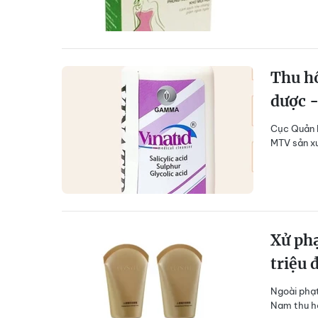
Thu hồ
dược 
Cục Quản l
MTV sản x
Xử phạ
triệu 
Ngoài phạt
Nam thu h