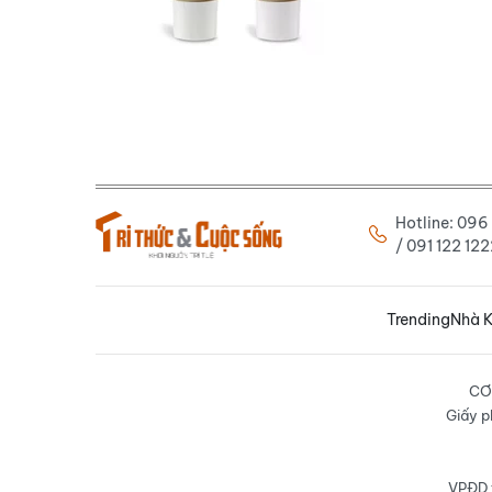
Hotline: 09
/ 091 122 1
Trending
Nhà K
CƠ
Giấy p
VPĐD t