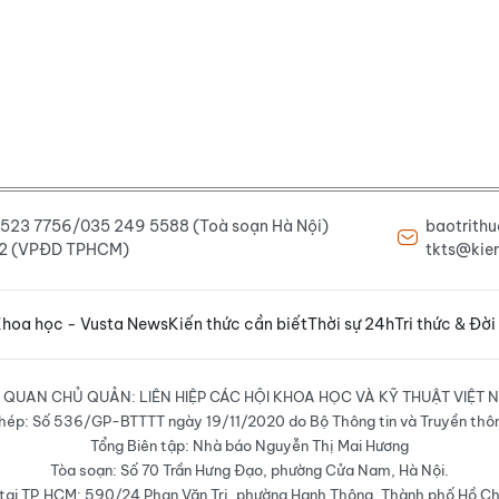
6 523 7756/035 249 5588 (Toà soạn Hà Nội)
baotrith
222 (VPĐD TPHCM)
tkts@kien
hoa học - Vusta News
Kiến thức cần biết
Thời sự 24h
Tri thức & Đời
 QUAN CHỦ QUẢN: LIÊN HIỆP CÁC HỘI KHOA HỌC VÀ KỸ THUẬT VIỆT 
hép: Số 536/GP-BTTTT ngày 19/11/2020 do Bộ Thông tin và Truyền thô
Tổng Biên tập: Nhà báo Nguyễn Thị Mai Hương
Tòa soạn: Số 70 Trần Hưng Đạo, phường Cửa Nam, Hà Nội.
ại TP.HCM: 590/24 Phan Văn Trị, phường Hạnh Thông, Thành phố Hồ Ch