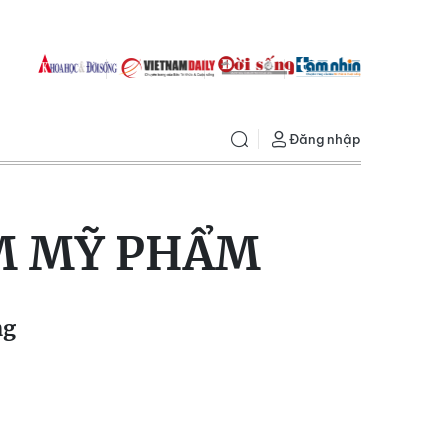
Đăng nhập
M MỸ PHẨM
ng