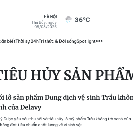
HÀ NỘI
36°C
Thứ Bảy, ngày
08/08/2026
cần biết
Thời sự 24h
Tri thức & Đời sống
Spotlight
TIÊU HỦY SẢN PHẨ
i lô sản phẩm Dung dịch vệ sinh Trầu khô
nh của Delavy
ý Dược yêu cầu thu hồi và tiêu hủy lô mỹ phẩm Trầu không trà xanh của
không đạt tiêu chuẩn chất lượng về vi sinh vật.